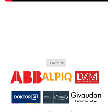
Szponzorok