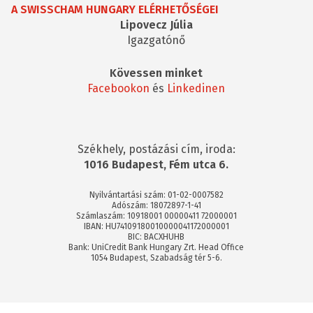
A SWISSCHAM HUNGARY ELÉRHETŐSÉGEI
Lipovecz Júlia
Igazgatónő
Kövessen minket
Facebookon
és
Linkedinen
Székhely, postázási cím, iroda:
1016 Budapest, Fém utca 6.
Nyilvántartási szám: 01-02-0007582
Adószám: 18072897-1-41
Számlaszám: 10918001 00000411 72000001
IBAN: HU74109180010000041172000001
BIC: BACXHUHB
Bank: UniCredit Bank Hungary Zrt. Head Office
1054 Budapest, Szabadság tér 5-6.