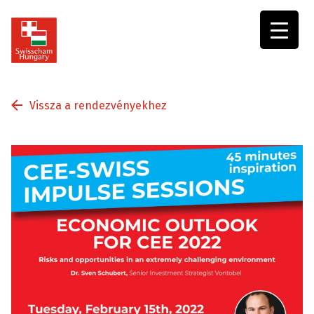
Swisscham
Hungary
Vissza a rendezvényekhez