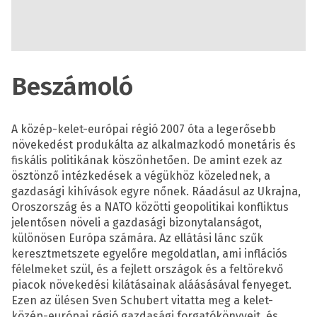
Beszámoló
A közép-kelet-európai régió 2007 óta a legerősebb
növekedést produkálta az alkalmazkodó monetáris és
fiskális politikának köszönhetően. De amint ezek az
ösztönző intézkedések a végükhöz közelednek, a
gazdasági kihívások egyre nőnek. Ráadásul az Ukrajna,
Oroszország és a NATO közötti geopolitikai konfliktus
jelentősen növeli a gazdasági bizonytalanságot,
különösen Európa számára. Az ellátási lánc szűk
keresztmetszete egyelőre megoldatlan, ami inflációs
félelmeket szül, és a fejlett országok és a feltörekvő
piacok növekedési kilátásainak aláásásával fenyeget.
Ezen az ülésen Sven Schubert vitatta meg a kelet-
közép-európai régió gazdasági forgatókönyveit, és