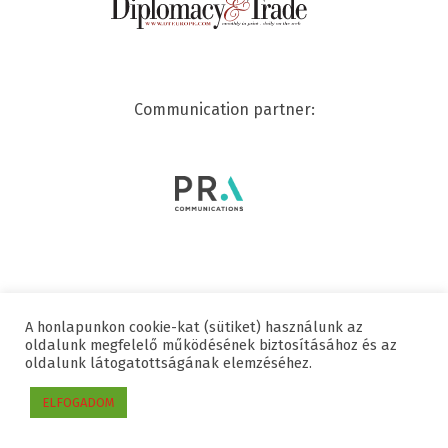
Communication partner:
A honlapunkon cookie-kat (sütiket) használunk az
© 2020 SWISSCHAM | ALL RIGHTS RESERVED
oldalunk megfelelő működésének biztosításához és az
oldalunk látogatottságának elemzéséhez.
Useful links
Data protection
Imprint
ELFOGADOM