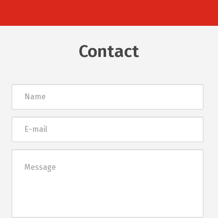
Contact
Név
E-
mail
Üzenet