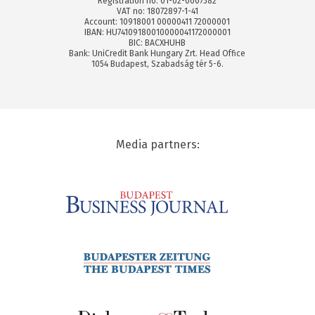
Registration no: 01-02-0007582
VAT no: 18072897-1-41
Account: 10918001 00000411 72000001
IBAN: HU74109180010000041172000001
BIC: BACXHUHB
Bank: UniCredit Bank Hungary Zrt. Head Office
1054 Budapest, Szabadság tér 5-6.
Media partners: