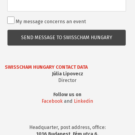
Rendezvénnyel
My message concerns an event
kapcsolatos
kérdés
SWISSCHAM HUNGARY CONTACT DATA
Júlia Lipovecz
Director
Follow us on
Facebook
and
Linkedin
Headquarter, post address, office:
1016 Budapest, Fém utca 6.