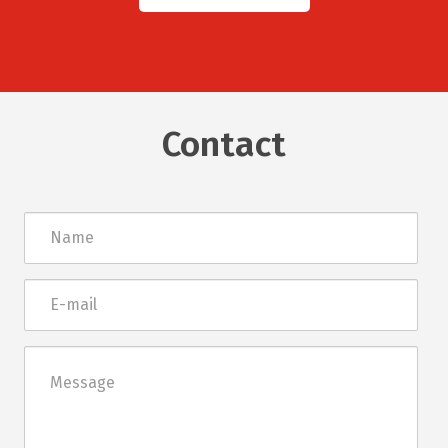
Contact
Név
E-
mail
Üzenet