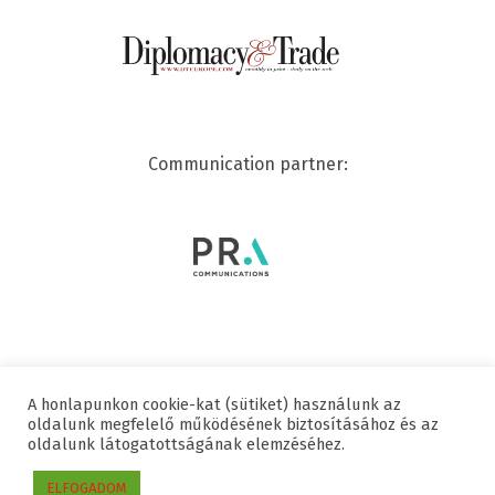
Communication partner:
A honlapunkon cookie-kat (sütiket) használunk az
© 2020 SWISSCHAM | ALL RIGHTS RESERVED
oldalunk megfelelő működésének biztosításához és az
oldalunk látogatottságának elemzéséhez.
Useful links
Data protection
Imprint
ELFOGADOM