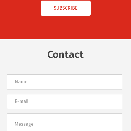
Contact
Név
E-
mail
Üzenet