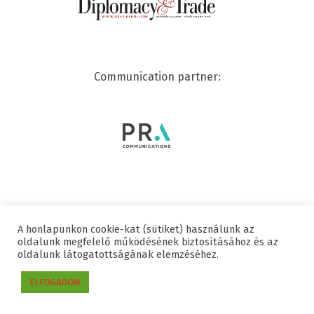
Communication partner:
A honlapunkon cookie-kat (sütiket) használunk az
© 2020 SWISSCHAM | ALL RIGHTS RESERVED
oldalunk megfelelő működésének biztosításához és az
oldalunk látogatottságának elemzéséhez.
Useful links
Data protection
Imprint
ELFOGADOM