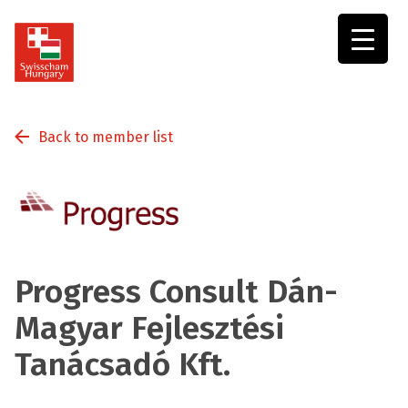
Swisscham
Hungary
Back to member list
Progress Consult Dán-
Magyar Fejlesztési
Tanácsadó Kft.