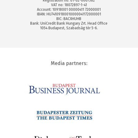
Registration no: 01-02-0007582
VAT no: 18072897-1-41
Account: 10918001 00000411 72000001
IBAN: HU74109180010000041172000001
BIC: BACXHUHB
Bank: UniCredit Bank Hungary Zrt. Head Office
1054 Budapest, Szabadság tér 5-6.
Media partners: