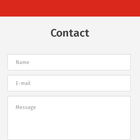
Contact
Név
E-
mail
Üzenet