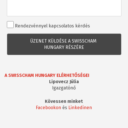
Rendezvénnyel
Rendezvénnyel kapcsolatos kérdés
kapcsolatos
kérdés
A SWISSCHAM HUNGARY ELÉRHETŐSÉGEI
Lipovecz Júlia
Igazgatónő
Kövessen minket
Facebookon
és
Linkedinen