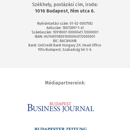
Székhely, postázási cím, iroda:
1016 Budapest, Fém utca 6.
Nyilvántartási szám: 01-02-0007582
Adószám: 18072897-1-41
Számlaszám: 10918001 00000411 72000001
IBAN: HU74109180010000041172000001
BIC: BACXHUHB
Bank: UniCredit Bank Hungary Zrt. Head Office
1054 Budapest, Szabadság tér 5-6.
Médiapartnereink: