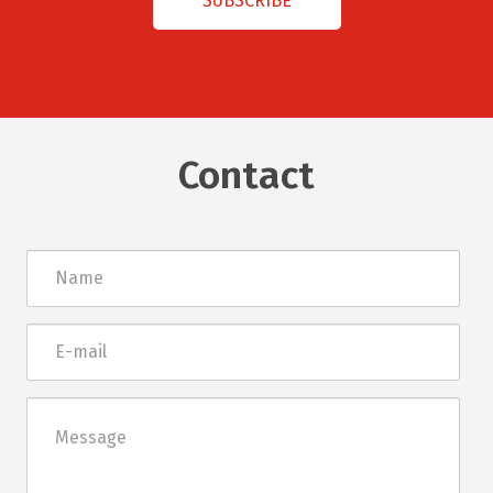
Contact
Név
E-
mail
Üzenet