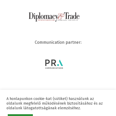
Communication partner:
A honlapunkon cookie-kat (sütiket) használunk az
© 2020 SWISSCHAM | ALL RIGHTS RESERVED
oldalunk megfelelő működésének biztosításához és az
oldalunk látogatottságának elemzéséhez.
Useful links
Data protection
Imprint