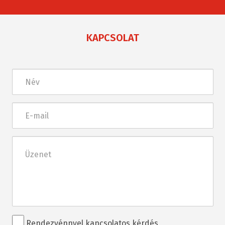
KAPCSOLAT
Név
E-
mail
Üzenet
Rendezvénnyel
Rendezvénnyel kapcsolatos kérdés