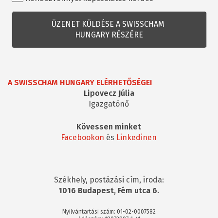
kapcsolatos
kérdés
A SWISSCHAM HUNGARY ELÉRHETŐSÉGEI
Lipovecz Júlia
Igazgatónő
Kövessen minket
Facebookon
és
Linkedinen
Székhely, postázási cím, iroda:
1016 Budapest, Fém utca 6.
Nyilvántartási szám: 01-02-0007582