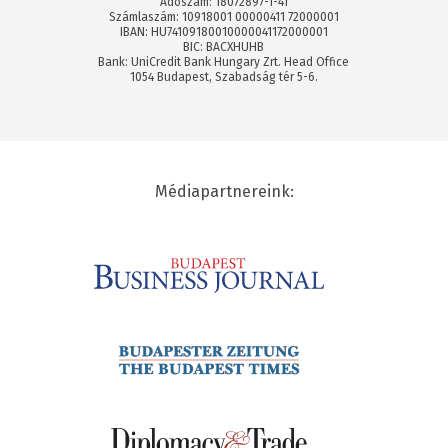
Adószám: 18072897-1-41
Számlaszám: 10918001 00000411 72000001
IBAN: HU74109180010000041172000001
BIC: BACXHUHB
Bank: UniCredit Bank Hungary Zrt. Head Office
1054 Budapest, Szabadság tér 5-6.
Médiapartnereink: