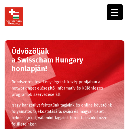
Swisscham
Hungary
Üdvözöljük
a Swisscham Hungary
honlapján!
Rendszeres tevékenységeink középpontjában a
networkinget elősegítő, informatív és különleges
programok szervezése áll.
Nagy hangsúlyt fektetünk tagjaink és online követőink
folyamatos tájékoztatására: svájci és magyar üzleti
újdonságokat, valamint tagjaink híreit tesszük közzé
felületeinken.