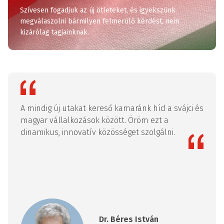
Szívesen fogadjuk az új ötleteket, és igyekszünk
megválaszolni bármilyen felmerülő kérdést, nem
kizárólag tagjainknak.
A mindig új utakat kereső kamaránk híd a svájci és
Being
n a
magyar vállalkozások között. Öröm ezt a
toget
zését
dinamikus, innovatív közösséget szolgálni.
excel
meani
colla
sense
provi
Dr. Béres István