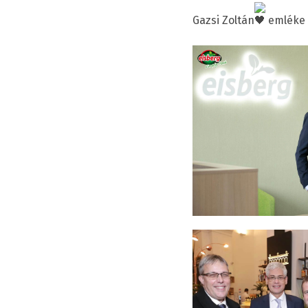
Gazsi Zoltán
emléke 