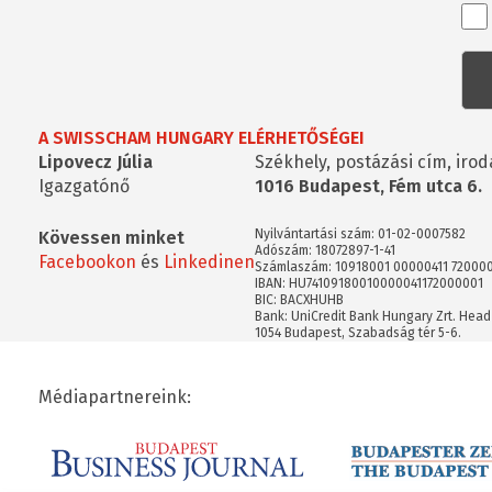
Ren
kap
kér
A SWISSCHAM HUNGARY ELÉRHETŐSÉGEI
Lipovecz Júlia
Székhely, postázási cím, irod
Igazgatónő
1016 Budapest, Fém utca 6.
Nyilvántartási szám: 01-02-0007582
Kövessen minket
Adószám: 18072897-1-41
Facebookon
és
Linkedinen
Számlaszám: 10918001 00000411 72000
IBAN: HU74109180010000041172000001
BIC: BACXHUHB
Bank: UniCredit Bank Hungary Zrt. Head
1054 Budapest, Szabadság tér 5-6.
Médiapartnereink: