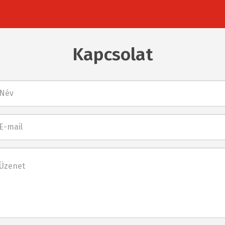
Kapcsolat
l
net