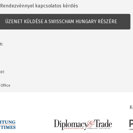
dezvénnyel
Rendezvénnyel kapcsolatos kérdés
csolatos
dés
a:
001
 Office
K