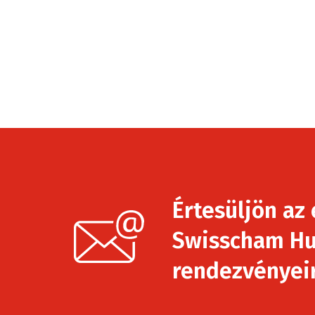
Értesüljön az 
Swisscham Hu
rendezvényeirő