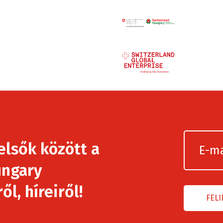
elsők között a
ngary
l, híreiről!