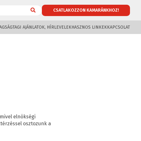
CSATLAKOZZON KAMARÁNKHOZ!
AGSÁG
TAGI AJÁNLATOK, HÍRLEVELEK
HASZNOS LINKEK
KAPCSOLAT
amivel elnökségi
ttérzéssel osztozunk a