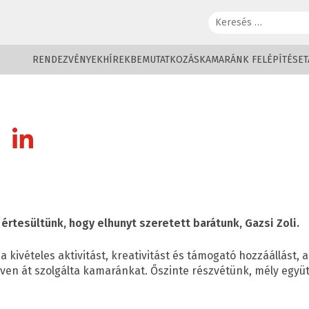
Keresés:
RENDEZVÉNYEK
HÍREK
BEMUTATKOZÁS
KAMARÁNK FELÉPÍTÉSE
T
rtesültünk, hogy elhunyt szeretett barátunk, Gazsi Zoli.
a kivételes aktivitást, kreativitást és támogató hozzáállást, 
ven át szolgálta kamaránkat. Őszinte részvétünk, mély együ