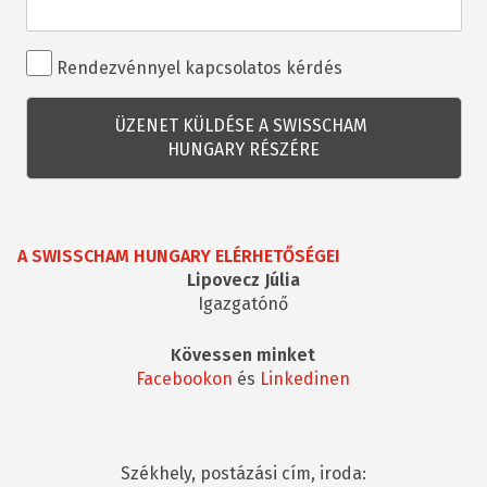
Rendezvénnyel
Rendezvénnyel kapcsolatos kérdés
kapcsolatos
kérdés
A SWISSCHAM HUNGARY ELÉRHETŐSÉGEI
Lipovecz Júlia
Igazgatónő
Kövessen minket
Facebookon
és
Linkedinen
Székhely, postázási cím, iroda: