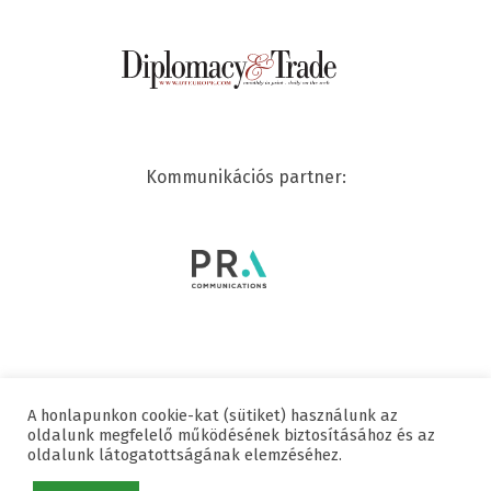
Kommunikációs partner:
A honlapunkon cookie-kat (sütiket) használunk az
© 2020 SWISSCHAM | MINDEN JOG FENNTARTVA
oldalunk megfelelő működésének biztosításához és az
oldalunk látogatottságának elemzéséhez.
Hasznos linkek
Adatvédelmi nyilatkozat
Impresszum