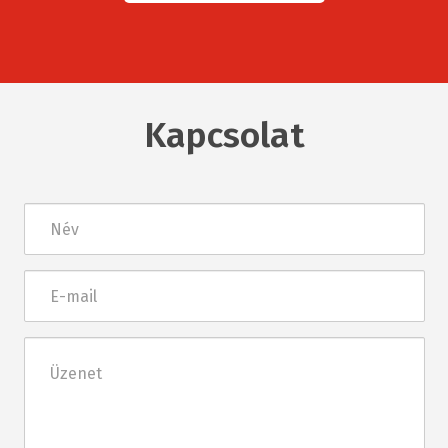
Kapcsolat
Név
E-
mail
Üzenet