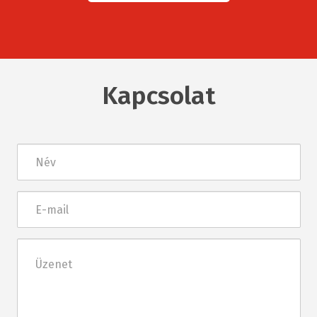
Kapcsolat
Név
E-
mail
Üzenet