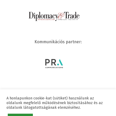
Kommunikációs partner:
A honlapunkon cookie-kat (sütiket) használunk az
© 2020 SWISSCHAM | MINDEN JOG FENNTARTVA
oldalunk megfelelő működésének biztosításához és az
oldalunk látogatottságának elemzéséhez.
Hasznos linkek
Adatvédelmi nyilatkozat
Impresszum