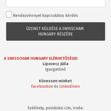
Rendezvénnyel
Rendezvénnyel kapcsolatos kérdés
kapcsolatos
kérdés
A SWISSCHAM HUNGARY ELÉRHETŐSÉGEI
Lipovecz Júlia
Igazgatónő
Kövessen minket
Facebookon
és
Linkedinen
Székhely, postázási cím, iroda: