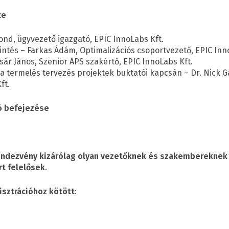
te
ond, ügyvezető igazgató, EPIC InnoLabs Kft.
kintés – Farkas Ádám, Optimalizációs csoportvezető, EPIC Inn
sár János, Szenior APS szakértő, EPIC InnoLabs Kft.
a termelés tervezés projektek buktatói kapcsán – Dr. Nick G
ft.
ó befejezése
endezvény kizárólag olyan vezetőknek és szakembereknek s
rt felelősek
.
isztrációhoz kötött
: