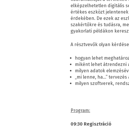
elképzelhetetlen digitális 
értékes eszközt jelentene
érdekében. De ezek az esz
szakértőkre és tudásra, m
gyakorlati példákon keresz
A résztvevők olyan kérdése
hogyan lehet meghatároz
miként lehet átrendezni
milyen adatok elemzéséve
„mi lenne, ha…” tervezés
milyen szoftverek, rendsz
Program:
09:30 Regisztráció