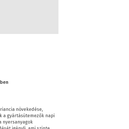
sben
ariancia növekedése,
ék a gyártásütemezők napi
 a nyersanyagok
sét igényli, ami szinte