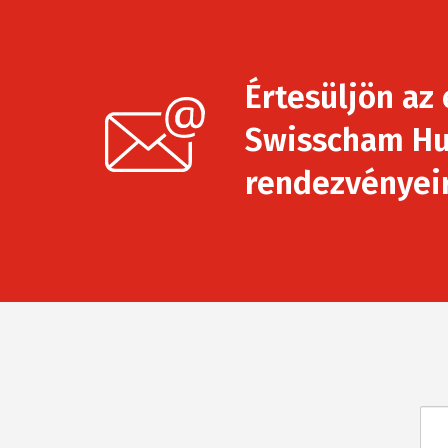
Értesüljön az 
Swisscham Hu
rendezvényeirő
Név