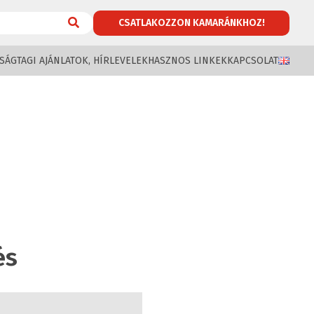
CSATLAKOZZON KAMARÁNKHOZ!
SÁG
TAGI AJÁNLATOK, HÍRLEVELEK
HASZNOS LINKEK
KAPCSOLAT
és