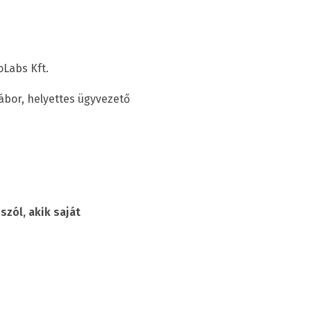
oLabs Kft.
ábor, helyettes ügyvezető
zól, akik saját