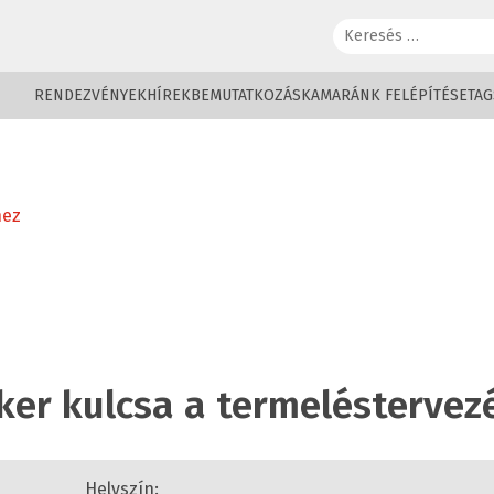
Keresés:
RENDEZVÉNYEK
HÍREK
BEMUTATKOZÁS
KAMARÁNK FELÉPÍTÉSE
TAG
hez
siker kulcsa a termeléstervez
Helyszín: