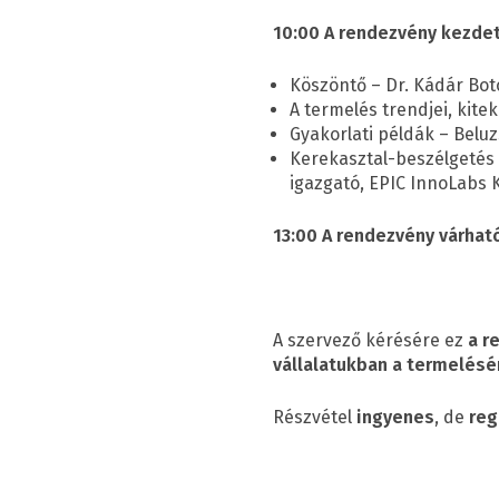
10:00 A rendezvény kezde
Köszöntő – Dr. Kádár Bot
A termelés trendjei, kite
Gyakorlati példák – Beluz
Kerekasztal-beszélgetés 
igazgató, EPIC InnoLabs K
13:00 A rendezvény várhat
A szervező kérésére ez
a r
vállalatukban a termelésé
Részvétel
ingyenes
, de
reg