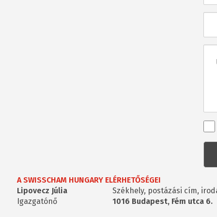
E-
mai
Üze
Ren
kap
kér
A SWISSCHAM HUNGARY ELÉRHETŐSÉGEI
Lipovecz Júlia
Székhely, postázási cím, irod
Igazgatónő
1016 Budapest, Fém utca 6.