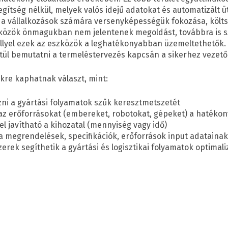
segítség nélkül, melyek valós idejű adatokat és automatizált 
k a vállalkozások számára versenyképességük fokozása, költ
közök önmagukban nem jelentenek megoldást, továbbra is s
ellyel ezek az eszközök a leghatékonyabban üzemeltethetők
tül bemutatni a termeléstervezés kapcsán a sikerhez vezető 
kre kaphatnak választ, mint:
ni a gyártási folyamatok szűk keresztmetszetét
 az erőforrásokat (embereket, robotokat, gépeket) a haték
l javítható a kihozatal (mennyiség vagy idő)
 a megrendelések, specifikációk, erőforrások input adataina
erek segíthetik a gyártási és logisztikai folyamatok optimali