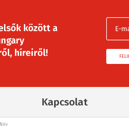
elsők között a
ngary
l, híreiről!
Kapcsolat