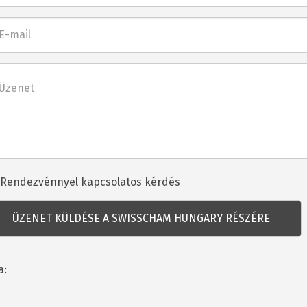
l
net
dezvénnyel
Rendezvénnyel kapcsolatos kérdés
csolatos
dés
a: