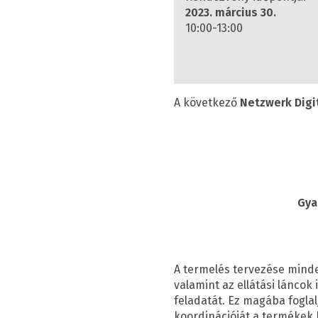
2023. március 30.
10:00-13:00
A következő
Netzwerk Digi
Gya
A termelés tervezése minde
valamint az ellátási lánco
feladatát. Ez magába fogla
koordinációját a termékek 