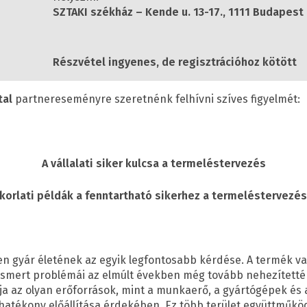
SZTAKI székház – Kende u. 13-17., 1111 Budapest
Részvétel ingyenes, de regisztrációhoz kötött
tal
partnereseményre szeretnénk felhívni szíves figyelmét:
A vállalati siker kulcsa a termeléstervezés
korlati példák a fenntartható sikerhez a termeléstervezé
n gyár életének az egyik legfontosabb kérdése. A termék v
k ismert problémái az elmúlt években még tovább nehezített
lja az olyan erőforrások, mint a munkaerő, a gyártógépek és
hatékony előállítása érdekében. Ez több terület együttműködé