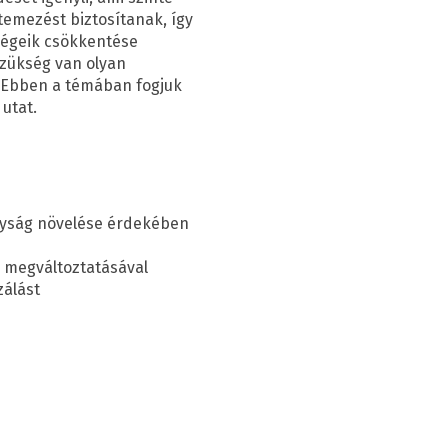
ütemezést biztosítanak, így
ségeik csökkentése
zükség van olyan
. Ebben a témában fogjuk
utat.
onyság növelése érdekében
k megváltoztatásával
zálást