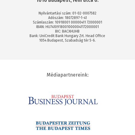
1016 Budapest, Fém utca 6.
Nyilvántartási szám: 01-02-0007582
Adószám: 18072897-1-41
Számlaszám: 10918001 00000411 72000001
IBAN: HU74109180010000041172000001
BIC: BACXHUHB
Bank: UniCredit Bank Hungary Zrt. Head Office
1054 Budapest, Szabadság tér 5-6.
Médiapartnereink: