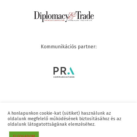
Kommunikációs partner:
A honlapunkon cookie-kat (sütiket) használunk az
© 2020 SWISSCHAM | MINDEN JOG FENNTARTVA
oldalunk megfelelő működésének biztosításához és az
oldalunk látogatottságának elemzéséhez.
Hasznos linkek
Adatvédelmi nyilatkozat
Impresszum
ELFOGADOM