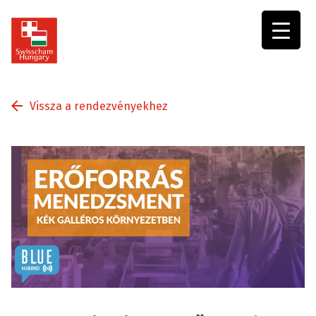
Swisscham
Hungary
Vissza a rendezvényekhez