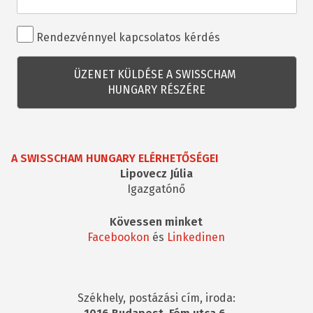
Rendezvénnyel
Rendezvénnyel kapcsolatos kérdés
kapcsolatos
kérdés
A SWISSCHAM HUNGARY ELÉRHETŐSÉGEI
Lipovecz Júlia
Igazgatónő
Kövessen minket
Facebookon
és
Linkedinen
Székhely, postázási cím, iroda: