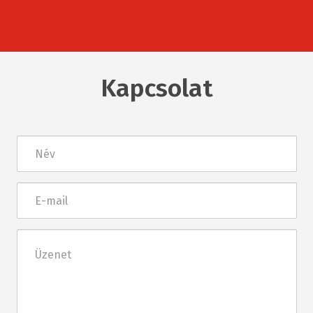
Kapcsolat
Név
E-
mail
Üzenet