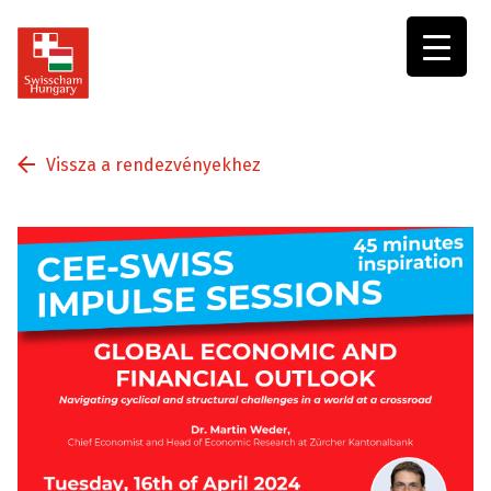
Swisscham
Hungary
Vissza a rendezvényekhez