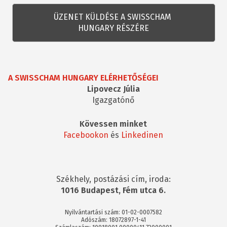
kérdés
A SWISSCHAM HUNGARY ELÉRHETŐSÉGEI
Lipovecz Júlia
Igazgatónő
Kövessen minket
Facebookon
és
Linkedinen
Székhely, postázási cím, iroda:
1016 Budapest, Fém utca 6.
Nyilvántartási szám: 01-02-0007582
Adószám: 18072897-1-41