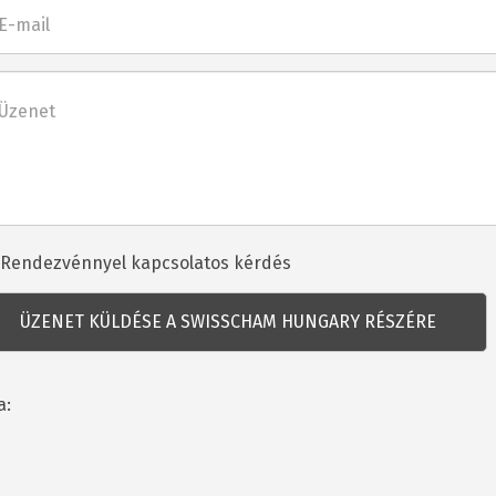
l
net
dezvénnyel
Rendezvénnyel kapcsolatos kérdés
csolatos
dés
a: