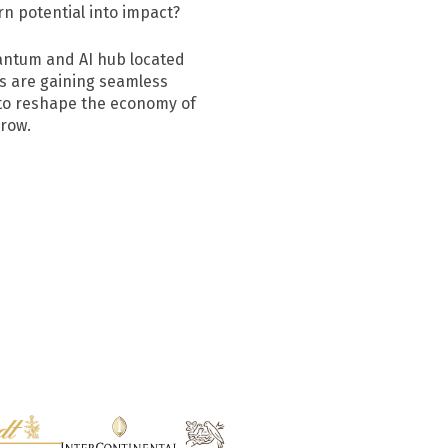
n potential into impact?
uantum and AI hub located
es are gaining seamless
 to reshape the economy of
rrow.