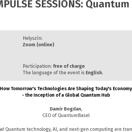
MPULSE SESSIONS: Quantum
Helyszín:
Zoom (online)
Participation:
free of charge
The language of the event is
English
.
How Tomorrow's Technologies Are Shaping Today's Economy
- the Inception of a Global Quantum Hub
Damir Bogdan
,
CEO of QuantumBasel
now! Quantum technology, AI, and next-gen computing are tra