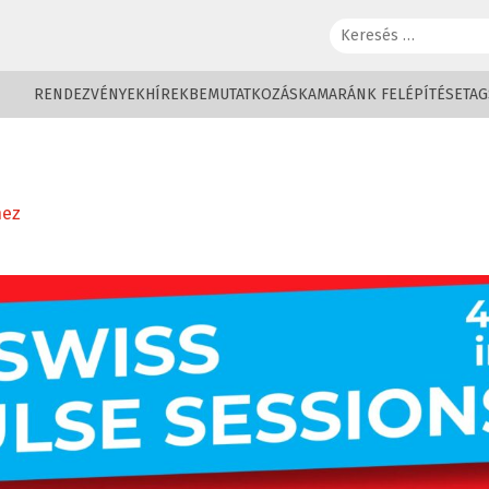
Keresés:
RENDEZVÉNYEK
HÍREK
BEMUTATKOZÁS
KAMARÁNK FELÉPÍTÉSE
TAG
hez