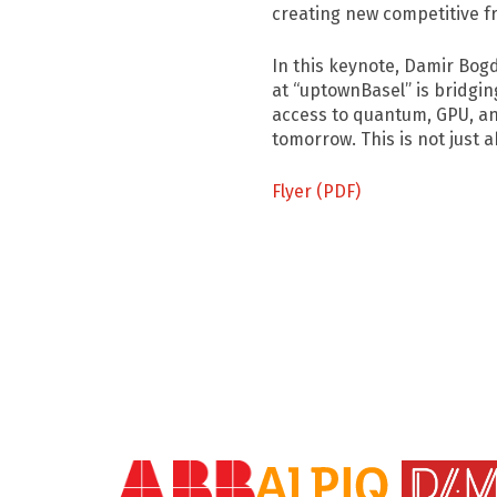
creating new competitive f
In this keynote, Damir Bog
at “uptownBasel” is bridgi
access to quantum, GPU, an
tomorrow. This is not just 
Flyer (PDF)