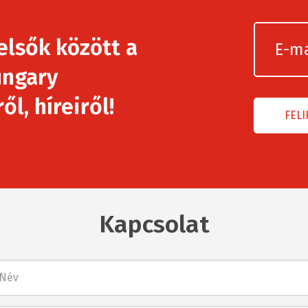
elsők között a
ngary
l, híreiről!
Kapcsolat