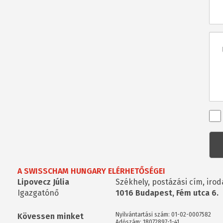
E-
mai
Üze
Ren
kap
kér
A SWISSCHAM HUNGARY ELÉRHETŐSÉGEI
Lipovecz Júlia
Székhely, postázási cím, irod
Igazgatónő
1016 Budapest, Fém utca 6.
Nyilvántartási szám: 01-02-0007582
Kövessen minket
Adószám: 18072897-1-41