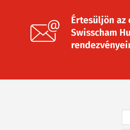
Értesüljön az 
Swisscham Hu
rendezvényeirő
Név