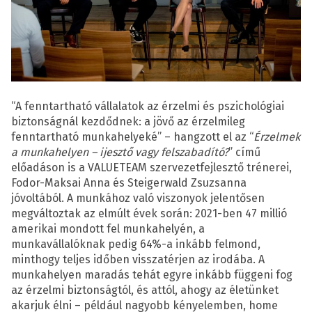
“A fenntartható vállalatok az érzelmi és pszichológiai
biztonságnál kezdődnek: a jövő az érzelmileg
fenntartható munkahelyeké” – hangzott el az “
Érzelmek
a munkahelyen – ijesztő vagy felszabadító?
” című
előadáson is a VALUETEAM szervezetfejlesztő trénerei,
Fodor-Maksai Anna és Steigerwald Zsuzsanna
jóvoltából. A munkához való viszonyok jelentősen
megváltoztak az elmúlt évek során: 2021-ben 47 millió
amerikai mondott fel munkahelyén, a
munkavállalóknak pedig 64%-a inkább felmond,
minthogy teljes időben visszatérjen az irodába. A
munkahelyen maradás tehát egyre inkább függeni fog
az érzelmi biztonságtól, és attól, ahogy az életünket
akarjuk élni – például nagyobb kényelemben, home