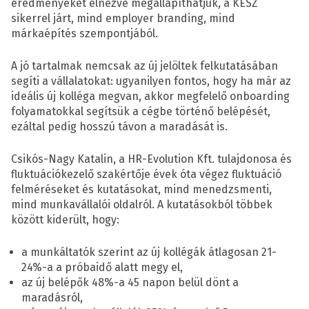
eredményeket elnézve megállapíthatjuk, a KÉSZ
sikerrel járt, mind employer branding, mind
márkaépítés szempontjából.
A jó tartalmak nemcsak az új jelöltek felkutatásában
segíti a vállalatokat: ugyanilyen fontos, hogy ha már az
ideális új kolléga megvan, akkor megfelelő onboarding
folyamatokkal segítsük a cégbe történő belépését,
ezáltal pedig hosszú távon a maradását is.
Csikós-Nagy Katalin, a HR-Evolution Kft. tulajdonosa és
fluktuációkezelő szakértője évek óta végez fluktuáció
felméréseket és kutatásokat, mind menedzsmenti,
mind munkavállalói oldalról. A kutatásokból többek
között kiderült, hogy:
a munkáltatók szerint az új kollégák átlagosan 21-
24%-a a próbaidő alatt megy el,
az új belépők 48%-a 45 napon belül dönt a
maradásról,