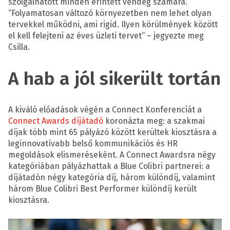
szolgálhatott minden érintett vendég számára.
“Folyamatosan változó környezetben nem lehet olyan
tervekkel működni, ami rigid. Ilyen körülmények között
el kell felejteni az éves üzleti tervet” – jegyezte meg
Csilla.
A hab a jól sikerült tortán
A kiváló előadások végén a Connect Konferenciát a
Connect Awards díjátadó
koronázta meg: a szakmai
díjak több mint 65 pályázó között kerültek kiosztásra a
leginnovatívabb belső kommunikációs és HR
megoldások elismeréseként. A Connect Awardsra négy
kategóriában pályázhattak a Blue Colibri partnerei: a
díjátadón négy kategória díj, három különdíj, valamint
három Blue Colibri Best Performer különdíj került
kiosztásra.