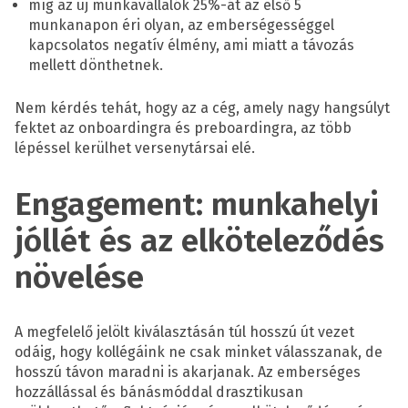
míg az új munkavállalók 25%-át az első 5
munkanapon éri olyan, az emberségességgel
kapcsolatos negatív élmény, ami miatt a távozás
mellett dönthetnek.
Nem kérdés tehát, hogy az a cég, amely nagy hangsúlyt
fektet az onboardingra és preboardingra, az több
lépéssel kerülhet versenytársai elé.
Engagement: munkahelyi
jóllét és az elköteleződés
növelése
A megfelelő jelölt kiválasztásán túl hosszú út vezet
odáig, hogy kollégáink ne csak minket válasszanak, de
hosszú távon maradni is akarjanak. Az emberséges
hozzállással és bánásmóddal drasztikusan