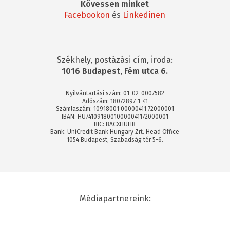
Kövessen minket
Facebookon
és
Linkedinen
Székhely, postázási cím, iroda:
1016 Budapest, Fém utca 6.
Nyilvántartási szám: 01-02-0007582
Adószám: 18072897-1-41
Számlaszám: 10918001 00000411 72000001
IBAN: HU74109180010000041172000001
BIC: BACXHUHB
Bank: UniCredit Bank Hungary Zrt. Head Office
1054 Budapest, Szabadság tér 5-6.
Médiapartnereink: