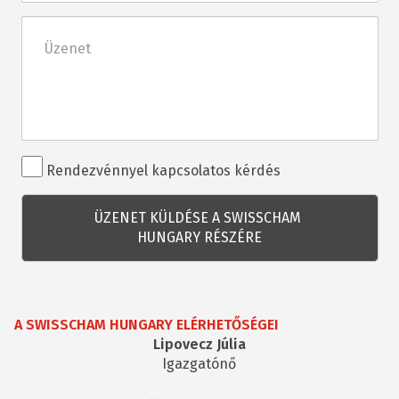
Üzenet
Rendezvénnyel
Rendezvénnyel kapcsolatos kérdés
kapcsolatos
kérdés
A SWISSCHAM HUNGARY ELÉRHETŐSÉGEI
Lipovecz Júlia
Igazgatónő