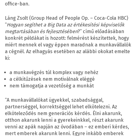
office-ban.
Láng Zsolt (Group Head of People Op. – Coca-Cola HBC)
“
Hogyan segíthet a Big Data az értékesítési képviselők
megtartásában és fejlesztésében
?” című előadásában
konkrét példákat is hozott: felmérést készítettek, hogy
miért mennek el vagy éppen maradnak a munkavállalók
a cégnél. Az elhagyás esetében az alábbi okokat emelte
ki:
a munkavégzés túl komplex vagy nehéz
a célkitűzések nem motiválnak eléggé
nem támogatja a vezetőség a munkát
“A munkavállalókat ügyekkel, szabadsággal,
partnerséggel, korrektséggel lehet elkötelezni. Az
elköteleződés nem generációs kérdés. Élni akarunk,
otthon akarunk lenni a gyerekeinkkel, részt akarunk
venni az apák napján az óvodában – ez emberi kérdes,
mert emberek akarunk lenni. Egyre inkább emberek