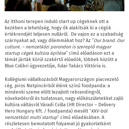
Az itthoni terepen induló start up cégeknek ott a
kezében a lehetőség, hogy ők alakítsák ki a cégük
értékrendjét teljesen nulláról. De vajon ez a szabadság
szárnyakat ad, vagy dilemmákat hoz? Az “
Our brand. Our
culture. – nemzetközi porondon is szereplő magyar
startup cégek kultúra építése
” című előadáson ezt a
témát járták körül szakértő előadók, többek között a
Blue Colibri ügyvezetője, Fulai-Takács Viktória is.
Kollégiumi vállalkozásból Magyarországon piacvezető
cég, piros Netpincérből élénk színű foodpanda: a
mindenki szeme előtt lezajlott rebrandingről,
növekedésről és tudatosan, nagy előkészületekkel zajló
kultúra váltásról Váradi Csilla (HR Director – Delivery
Hero Hungary Kft. / foodpanda) mesélt “
KKV-ból
nemzetközi multi startup
” című előadásában. A
részletesen bemutatott folyamat jó gyakorlatként