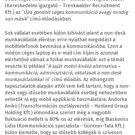
(Kereskedelmi igazgató – Trenkwalder Recruitment
Kft.) az “
Újra gondolt céges kommunikáció avagy mindig
van másik
” című előadásában.
Sok vállalat esetében külön kihívást jelent a non-desk
munkavállalók elérése: erre nyújthat megoldást a
mobiltelefonok bevonása a kommunikációba. Ezen a
módon céges laptop és e-mail cím híján is azonnal
elérhetővé válnak a fizikai munkavállalók: ezt a témát
vesézte ki például “
A saját mobil kiváló alternatíva –
kommunikáció, adminisztráció, oktatások a non-desk
munkavállalókkal is
” című előadás. Az elhangzott
tapasztalatok alapján attól sem kell tartani, hogy a non-
desk vagy idősebb munkavállalók esetleg nehezebben
vehetők rá egy mobil applikáció használatára: Andorka
Anikó (Transzformációs osztályvezető – Hunland Group
Holding Kft.) elmondása szerint még a nagyobb
fluktuáció mellett is 80%-os az elérésük, míg Blaskovics
Lídia (Kommunikációs specialista – Güntner-Tata Kft.)
külön kiemelte, hogy az idősebb kollégák is szívesen