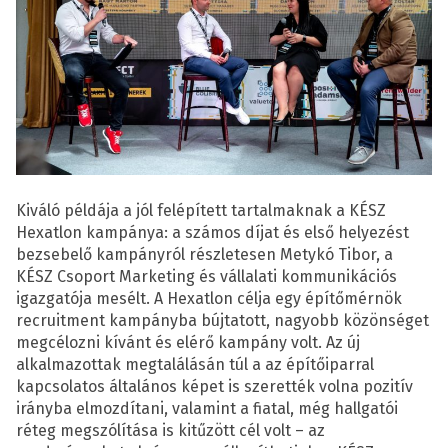
Kiváló példája a jól felépített tartalmaknak a KÉSZ
Hexatlon kampánya: a számos díjat és első helyezést
bezsebelő kampányról részletesen Metykó Tibor, a
KÉSZ Csoport Marketing és vállalati kommunikációs
igazgatója mesélt. A Hexatlon célja egy építőmérnök
recruitment kampányba bújtatott, nagyobb közönséget
megcélozni kívánt és elérő kampány volt. Az új
alkalmazottak megtalálásán túl a az építőiparral
kapcsolatos általános képet is szerették volna pozitív
irányba elmozdítani, valamint a fiatal, még hallgatói
réteg megszólítása is kitűzött cél volt – az