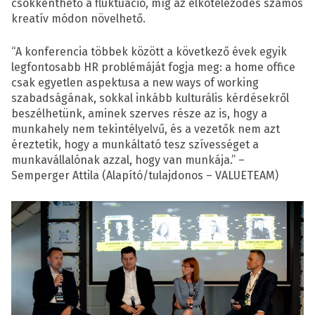
csökkenthető a fluktuáció, míg az elköteleződés számos
kreatív módon növelhető.
“A konferencia többek között a következő évek egyik
legfontosabb HR problémáját fogja meg: a home office
csak egyetlen aspektusa a new ways of working
szabadságának, sokkal inkább kulturális kérdésekről
beszélhetünk, aminek szerves része az is, hogy a
munkahely nem tekintélyelvű, és a vezetők nem azt
éreztetik, hogy a munkáltató tesz szívességet a
munkavállalónak azzal, hogy van munkája.” –
Semperger Attila (Alapító/tulajdonos – VALUETEAM)