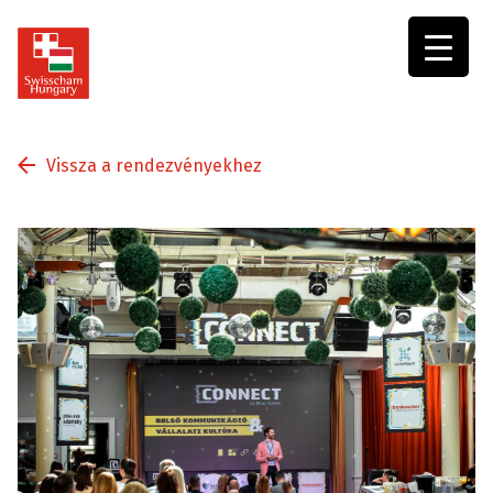
Swisscham
Hungary
Vissza a rendezvényekhez