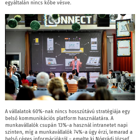
egyáltalán nincs kőbe vésve.
A vállalatok 60%-nak nincs hosszútávú stratégiája egy
belső kommunikációs platform használatára. A
munkavállalók csupán 13%-a használ intranetet napi
szinten, míg a munkavállalók 74%-a úgy érzi, lemarad a
belső céges információkról – emelte ki Nógrádi József