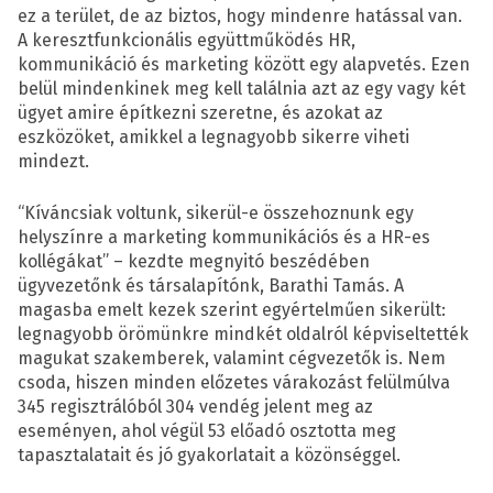
ez a terület, de az biztos, hogy mindenre hatással van.
A keresztfunkcionális együttműködés HR,
kommunikáció és marketing között egy alapvetés. Ezen
belül mindenkinek meg kell találnia azt az egy vagy két
ügyet amire építkezni szeretne, és azokat az
eszközöket, amikkel a legnagyobb sikerre viheti
mindezt.
“Kíváncsiak voltunk, sikerül-e összehoznunk egy
helyszínre a marketing kommunikációs és a HR-es
kollégákat” – kezdte megnyitó beszédében
ügyvezetőnk és társalapítónk, Barathi Tamás. A
magasba emelt kezek szerint egyértelműen sikerült:
legnagyobb örömünkre mindkét oldalról képviseltették
magukat szakemberek, valamint cégvezetők is. Nem
csoda, hiszen minden előzetes várakozást felülmúlva
345 regisztrálóból 304 vendég jelent meg az
eseményen, ahol végül 53 előadó osztotta meg
tapasztalatait és jó gyakorlatait a közönséggel.