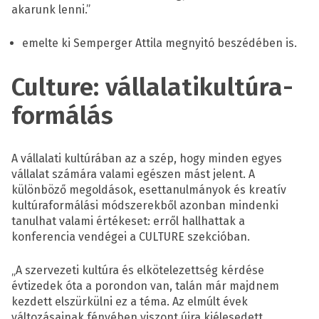
akarunk lenni.”
emelte ki Semperger Attila megnyitó beszédében is.
Culture: vállalatikultúra-
formálás
A vállalati kultúrában az a szép, hogy minden egyes
vállalat számára valami egészen mást jelent. A
különböző megoldások, esettanulmányok és kreatív
kultúraformálási módszerekből azonban mindenki
tanulhat valami értékeset: erről hallhattak a
konferencia vendégei a CULTURE szekcióban.
„A szervezeti kultúra és elkötelezettség kérdése
évtizedek óta a porondon van, talán már majdnem
kezdett elszürkülni ez a téma. Az elmúlt évek
változásainak fényében viszont újra kiélesedett,