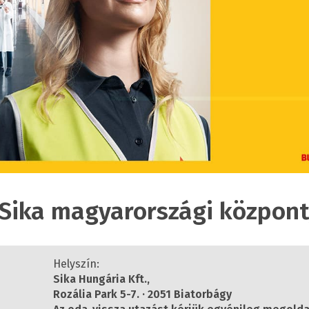
 Sika magyarországi közpon
Helyszín:
Sika Hungária Kft.,
Rozália Park 5-7. · 2051 Biatorbágy