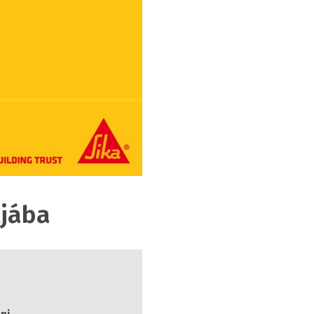
tjába