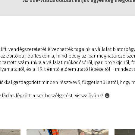
Az oda-vissza utazást kérjük egyénileg megolda
Kft. vendégszeretetét élvezhették tagjaink a vállalat biatorbágy
z építőipar, építéskémia, mind pedig az ipar meghatározó szer
t tartott számunkra a vállalat működéséről, ipari projektjeiről, 
 folyamatairól, és a HR-t érintő előremutató lépéseiről – mindezt
ókkal gazdagodott minden résztvevő, függetlenül attól, hogy me
aládias légkört, a sok beszélgetést! Visszajövünk!