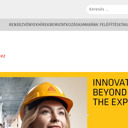
Keresés:
RENDEZVÉNYEK
HÍREK
BEMUTATKOZÁS
KAMARÁNK FELÉPÍTÉSE
TAG
hez