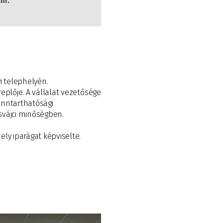
ni.
i telephelyén.
eplője. A vállalat vezetősége
fenntarthatósági
 svájci minőségben.
ly iparágat képviselte.