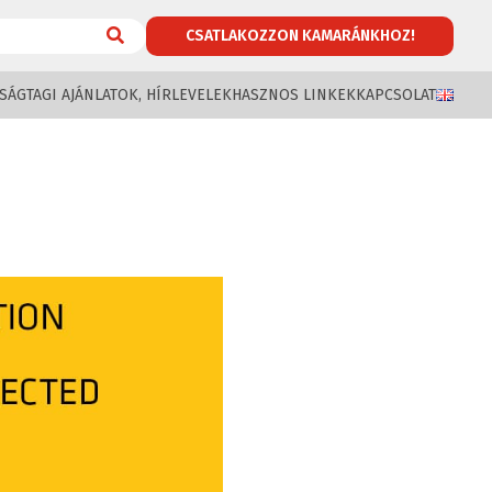
CSATLAKOZZON KAMARÁNKHOZ!
SÁG
TAGI AJÁNLATOK, HÍRLEVELEK
HASZNOS LINKEK
KAPCSOLAT