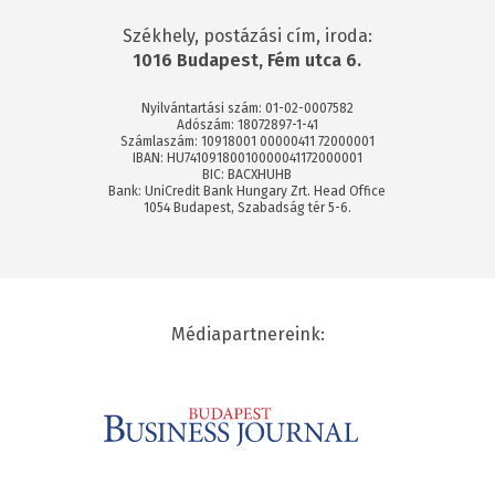
Székhely, postázási cím, iroda:
1016 Budapest, Fém utca 6.
Nyilvántartási szám: 01-02-0007582
Adószám: 18072897-1-41
Számlaszám: 10918001 00000411 72000001
IBAN: HU74109180010000041172000001
BIC: BACXHUHB
Bank: UniCredit Bank Hungary Zrt. Head Office
1054 Budapest, Szabadság tér 5-6.
Médiapartnereink: