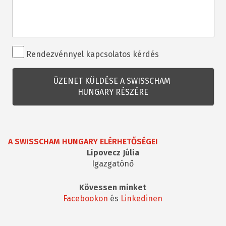
Rendezvénnyel
Rendezvénnyel kapcsolatos kérdés
kapcsolatos
kérdés
A SWISSCHAM HUNGARY ELÉRHETŐSÉGEI
Lipovecz Júlia
Igazgatónő
Kövessen minket
Facebookon
és
Linkedinen