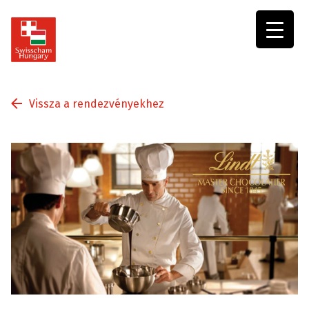
Swisscham
Hungary
Vissza a rendezvényekhez