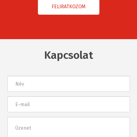
Kapcsolat
Név
E-
mail
Üzenet