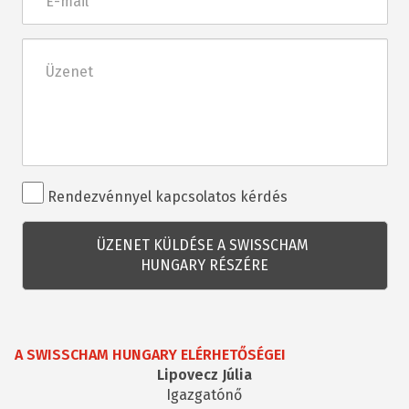
mail
Üzenet
Rendezvénnyel
Rendezvénnyel kapcsolatos kérdés
kapcsolatos
kérdés
A SWISSCHAM HUNGARY ELÉRHETŐSÉGEI
Lipovecz Júlia
Igazgatónő