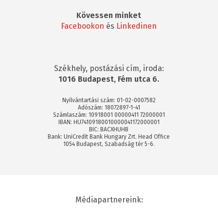
Kövessen minket
Facebookon
és
Linkedinen
Székhely, postázási cím, iroda:
1016 Budapest, Fém utca 6.
Nyilvántartási szám: 01-02-0007582
Adószám: 18072897-1-41
Számlaszám: 10918001 00000411 72000001
IBAN: HU74109180010000041172000001
BIC: BACXHUHB
Bank: UniCredit Bank Hungary Zrt. Head Office
1054 Budapest, Szabadság tér 5-6.
Médiapartnereink: