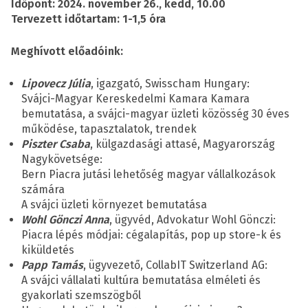
Időpont: 2024. november 26., kedd, 10.00
Tervezett időtartam: 1-1,5 óra
Meghívott előadóink:
Lipovecz Júlia
, igazgató, Swisscham Hungary:
Svájci-Magyar Kereskedelmi Kamara Kamara
bemutatása, a svájci-magyar üzleti közösség 30 éves
működése, tapasztalatok, trendek
Piszter Csaba
, külgazdasági attasé, Magyarország
Nagykövetsége:
Bern Piacra jutási lehetőség magyar vállalkozások
számára
A svájci üzleti környezet bemutatása
Wohl Gönczi Anna
, ügyvéd, Advokatur Wohl Gönczi:
Piacra lépés módjai: cégalapítás, pop up store-k és
kiküldetés
Papp Tamás
, ügyvezető, CollabIT Switzerland AG:
A svájci vállalati kultúra bemutatása elméleti és
gyakorlati szemszögből