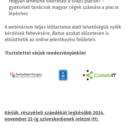
Hogyan lehetünk sikeresek a svájci piacon? –
gyakorlati tanácsok magyar cégek számára a piacra
lépéshez
A webinárium teljes időtartama alatt lehetőségük nyílik
kérdések feltevésére, illetve azokat előzetesen is
elküldhetik az online jelentkezési felületen.
Tisztelettel várjuk rendezvényünkön!
Kérjük, részvételi szándékát legkésőbb 2024.
november 22-ig szíveskedjenek jelezni itt: