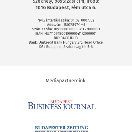
Székhely, postázási cím, iroda:
1016 Budapest, Fém utca 6.
Nyilvántartási szám: 01-02-0007582
Adószám: 18072897-1-41
Számlaszám: 10918001 00000411 72000001
IBAN: HU74109180010000041172000001
BIC: BACXHUHB
Bank: UniCredit Bank Hungary Zrt. Head Office
1054 Budapest, Szabadság tér 5-6.
Médiapartnereink: