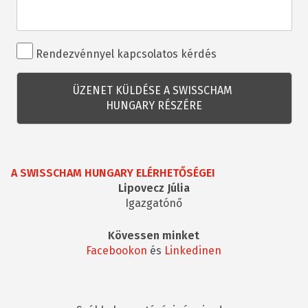
Rendezvénnyel
Rendezvénnyel kapcsolatos kérdés
kapcsolatos
kérdés
A SWISSCHAM HUNGARY ELÉRHETŐSÉGEI
Lipovecz Júlia
Igazgatónő
Kövessen minket
Facebookon
és
Linkedinen