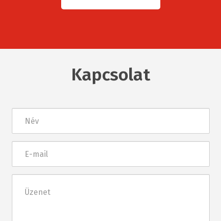
Kapcsolat
Név
E-
mail
Üzenet