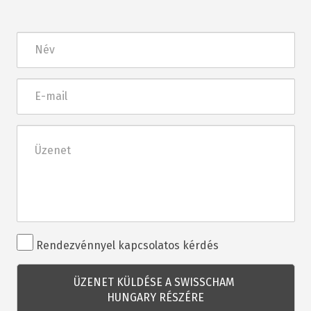
Név
E-
mail
Üzenet
Rendezvénnyel
Rendezvénnyel kapcsolatos kérdés
kapcsolatos
kérdés