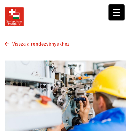
Swisscham
Hungary
Vissza a rendezvényekhez