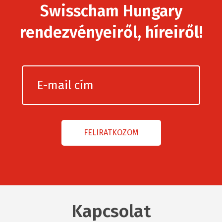
Swisscham Hungary
rendezvényeiről, híreiről!
Kapcsolat