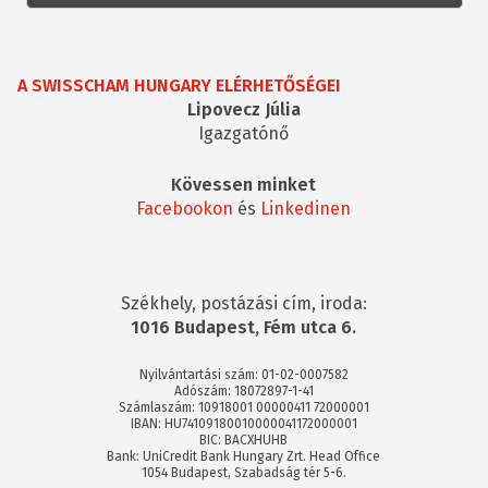
A SWISSCHAM HUNGARY ELÉRHETŐSÉGEI
Lipovecz Júlia
Igazgatónő
Kövessen minket
Facebookon
és
Linkedinen
Székhely, postázási cím, iroda:
1016 Budapest, Fém utca 6.
Nyilvántartási szám: 01-02-0007582
Adószám: 18072897-1-41
Számlaszám: 10918001 00000411 72000001
IBAN: HU74109180010000041172000001
BIC: BACXHUHB
Bank: UniCredit Bank Hungary Zrt. Head Office
1054 Budapest, Szabadság tér 5-6.