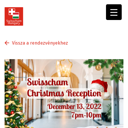
Swisscham
Hungary
Vissza a rendezvényekhez