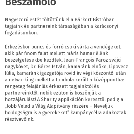
Beszámoló
Nagyszerű estét töltöttünk el a Bárkert Bistróban
tagjaink és partnereink társaságában a karácsonyi
fogadásunkon.
Érkezéskor puncs és forró csoki várta a vendégeket,
akik pár finom falat mellett máris hamar élénk
beszélgetésekbe kezdtek. Jean-François Paroz svájci
nagykövet, Dr. Béres István, kamaránk elnöke, Lipovecz
Júlia, kamaránk igazgatója rövid év végi köszöntői után
a networking mellett a tombola került a középpontba:
rengeteg felajánlás érkezett tagjainktól és
partnereinktől, nekik ezúton is köszönjük a
hozzájárulást! A Sharity applikáción keresztül pedig a
„Jobb Veled a Világ Alapítvány részére – Neveljük
boldogságra is a gyerekeket” kampánycélra adakoztak
résztvevőink.