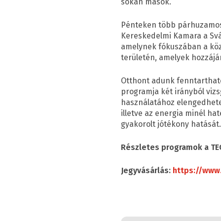
sokan mások.
Pénteken több párhuzamos k
Kereskedelmi Kamara a Svá
amelynek fókuszában a köze
területén, amelyek hozzájá
Otthont adunk fenntarthat
programja két irányból vizs
használatához elengedhetet
illetve az energia minél h
gyakorolt jótékony hatását
Részletes programok a TE
Jegyvásárlás:
https://www