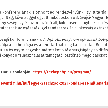
onferenciának is otthont ad rendezvényünk. Így itt tartja
jci Nagykövetséggel együttműködésben a 3. Svájci-Magyar 
gészségügy és az innováció áll, különösen a digitalizáció é
rulhatnak az egészségügyi rendszerek és a lakosság egészs
ósági konferenciának is
A digitális világ nem egy másik boly
gálja a technológia és a fenntarthatóság kapcsolatát. Bemut
len és egyre nagyobb méreteket öltő energiaigény zöldítési 
atékonyabb felhasználását támogató, ösztönző megoldásokat
.
CHXPO honlapján:
https://techxpobp.hu/program/
.eventim.hu/hu/jegyek/techxpo-2024-budapest-millenari