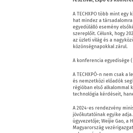
A TECHXPO több mint egy ki
hat mindez a társadalomra 
egyedülálló esemény elsőké
szereplőit. Célunk, hogy 2
az üzleti világ és a nagykö
közönségnapokkal zárul.
A konferencia egyedisége (
A TECHXPÓ-n nem csak a le
és nemzetközi előadók segí
régióban első alkalommal k
technológia kérdéseit, han
A 2024-es rendezvény minisz
jövőkutatóinak egyike adja.
ügyvezetője; Weijie Gao, a
Magyarország vezérigazgató