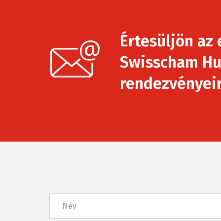
Értesüljön az 
Swisscham Hu
rendezvényeirő
Név