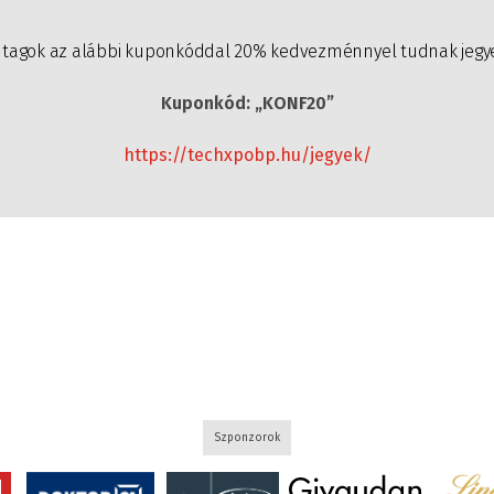
tagok az alábbi kuponkóddal 20% kedvezménnyel tudnak jegye
Kuponkód: „KONF20”
https://techxpobp.hu/jegyek/
Szponzorok