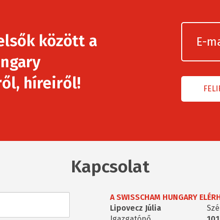
elsők között a
ngary
l, híreiről!
Kapcsolat
A SWISSCHAM HUNGARY ELÉR
Lipovecz Júlia
Szé
Igazgatónő
101