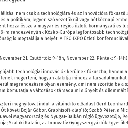
állítás: nem csak a technológiára és az innovációra fókuszá
és a politikára, legyen szó vezetőkről vagy hétköznapi embe
nt hozza össze a magyar és régiós üzleti, kormányzati és 
026-ra rendezvényünk Közép-Európa legfontosabb technológi
zönség is megtalálja a helyét. A TECHXPO üzleti konferenciáv
November 21. Csütörtök: 9-18h, November 22. Péntek: 9-14h)
gújabb technológiai innovációk kerülnek fókuszba, hanem a
tenek megérteni, hogyan alakítja mindez a társadalmunkat és
erül megrendezésre olyan esemény, ami nem szorítja be a sz
em bemutatja a változások társadalmi előnyeit és dilemmáit i
teri megnyitóval indul, a vitaindító előadást Gerd Leonhard,
 Őt követi Bojár Gábor, Graphisoft-alapító; Szabó Péter, a M
 Huawei Magyarország és Nyugat-Balkán régió ügyvezetője; Pe
ja; Szalóki Katalin, az Innovatív Gyógyszergyártók Egyesüle