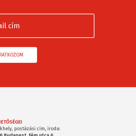
HETŐSÉGEI
khely, postázási cím, iroda:
6 Budapest, Fém utca 6.