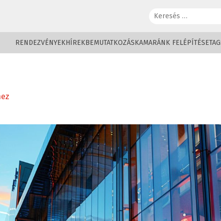
Keresés:
RENDEZVÉNYEK
HÍREK
BEMUTATKOZÁS
KAMARÁNK FELÉPÍTÉSE
TAG
hez