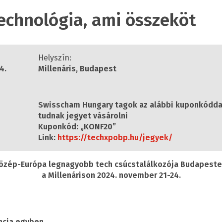
echnológia, ami összeköt
Helyszín:
4.
Millenáris, Budapest
Swisscham Hungary tagok az alábbi kuponkódd
tudnak jegyet vásárolni
Kuponkód: „KONF20”
Link:
https://techxpobp.hu/jegyek/
özép-Európa legnagyobb tech csúcstalálkozója Budapeste
a Millenárison 2024. november 21-24.
encia egyben