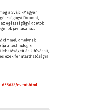
 meg a Svájci-Magyar
Egészségügyi Fórumot,
s az egészségügyi adatok
égének javításához.
gó
címmel, amelynek
atja a technológia
lehetőségeit és kihívásait,
 és ezek fenntarthatóságra
s-655632/event.html