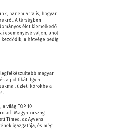
lunk, hanem arra is, hogyan
rekről. A térségben
tudományos élet kiemelkedő
ai eseményévé váljon, ahol
al kezdődik, a hétvége pedig
 legfelkészültebb magyar
 a politikát. Így a
akmai, üzleti körökbe a
s.
 a világ TOP 10
icrosoft Magyarország
sti Tímea, az Ayvens
tének igazgatója, és még