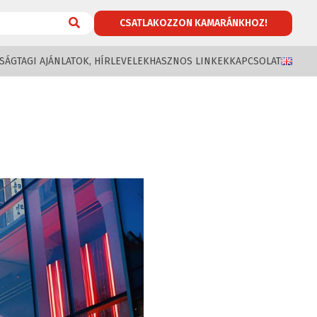
CSATLAKOZZON KAMARÁNKHOZ!
SÁG
TAGI AJÁNLATOK, HÍRLEVELEK
HASZNOS LINKEK
KAPCSOLAT