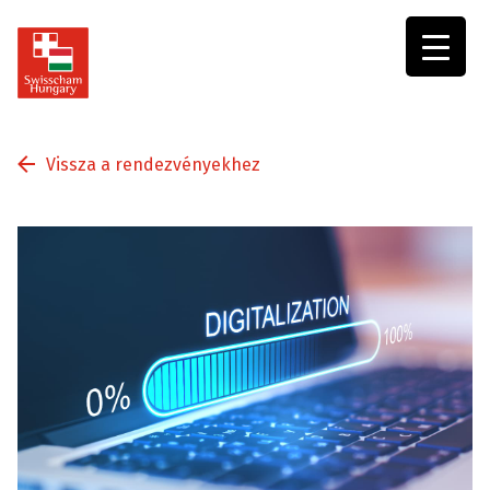
Swisscham
Hungary
Vissza a rendezvényekhez