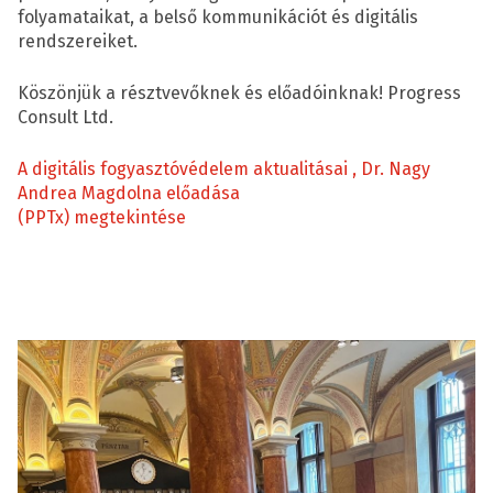
folyamataikat, a belső kommunikációt és digitális
rendszereiket.
Köszönjük a résztvevőknek és előadóinknak! Progress
Consult Ltd.
A digitális fogyasztóvédelem aktualitásai , Dr. Nagy
Andrea Magdolna előadása
(PPTx) megtekintése