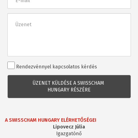
mail
Üzenet
Rendezvénnyel
Rendezvénnyel kapcsolatos kérdés
kapcsolatos
kérdés
A SWISSCHAM HUNGARY ELÉRHETŐSÉGEI
Lipovecz Júlia
Igazgatónő