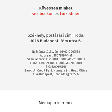
Kövessen minket
Facebookon
és
Linkedinen
Székhely, postázási cím, iroda:
1016 Budapest, Fém utca 6.
Nyilvántartási szám: 01-02-0007582
Adószám: 18072897-1-41
Számlaszám: 10918001 00000411 72000001
IBAN: HU74109180010000041172000001
BIC: BACXHUHB
Bank: UniCredit Bank Hungary Zrt. Head Office
1054 Budapest, Szabadság tér 5-6.
Médiapartnereink: