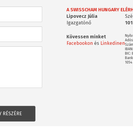
A SWISSCHAM HUNGARY ELÉR
Lipovecz Júlia
Szé
Igazgatónő
101
Nyil
Kövessen minket
Adós
Facebookon
és
Linkedinen
Szám
IBAN
BIC:
Bank
1054