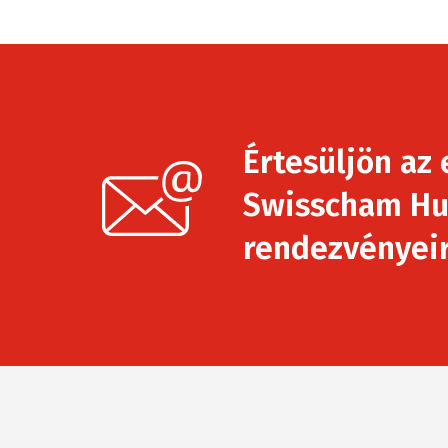
Értesüljön az 
Swisscham Hu
rendezvényeirő