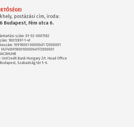
HETŐSÉGEI
khely, postázási cím, iroda:
6 Budapest, Fém utca 6.
vántartási szám: 01-02-0007582
zám: 18072897-1-41
laszám: 10918001 00000411 72000001
: HU74109180010000041172000001
 BACXHUHB
: UniCredit Bank Hungary Zrt. Head Office
 Budapest, Szabadság tér 5-6.