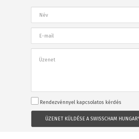
Név
E-
mail
Üzenet
Rendezvénnyel
Rendezvénnyel kapcsolatos kérdés
kapcsolatos
kérdés