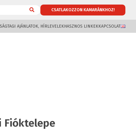
CSATLAKOZZON KAMARÁNKHOZ!
SÁG
TAGI AJÁNLATOK, HÍRLEVELEK
HASZNOS LINKEK
KAPCSOLAT
 Fióktelepe