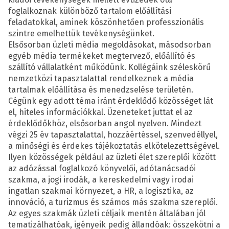
foglalkoznak különböző tartalom előállítási
feladatokkal, aminek köszönhetően professzionális
szintre emelhettük tevékenységünket.
Elsősorban üzleti média megoldásokat, másodsorban
egyéb média termékeket megtervező, előállító és
szállító vállalatként működünk. Kollégáink széleskörű
nemzetközi tapasztalattal rendelkeznek a média
tartalmak előállítása és menedzselése területén.
Cégünk egy adott téma iránt érdeklődő közösséget lát
el, hiteles információkkal. Üzeneteket juttat el az
érdeklődőkhöz, elsősorban angol nyelven. Mindezt
végzi 25 év tapasztalattal, hozzáértéssel, szenvedéllyel,
a minőségi és érdekes tájékoztatás elkötelezettségével.
Ilyen közösségek például az üzleti élet szereplői között
az adózással foglalkozó könyvelői, adótanácsadói
szakma, a jogi irodák, a kereskedelmi vagy irodai
ingatlan szakmai környezet, a HR, a logisztika, az
innováció, a turizmus és számos más szakma szereplői.​
Az egyes szakmák üzleti céljaik mentén általában jól
tematizálhatóak, igényeik pedig állandóak: összekötni a