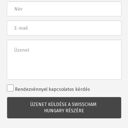
Név
E-
mail
Üzenet
Rendezvénnyel
Rendezvénnyel kapcsolatos kérdés
kapcsolatos
kérdés