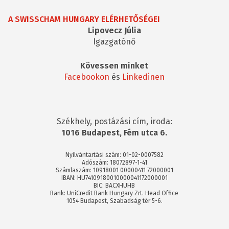
A SWISSCHAM HUNGARY ELÉRHETŐSÉGEI
Lipovecz Júlia
Igazgatónő
Kövessen minket
Facebookon
és
Linkedinen
Székhely, postázási cím, iroda:
1016 Budapest, Fém utca 6.
Nyilvántartási szám: 01-02-0007582
Adószám: 18072897-1-41
Számlaszám: 10918001 00000411 72000001
IBAN: HU74109180010000041172000001
BIC: BACXHUHB
Bank: UniCredit Bank Hungary Zrt. Head Office
1054 Budapest, Szabadság tér 5-6.