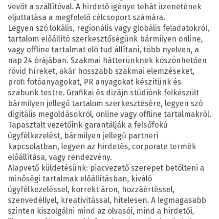
vevőt a szállítóval. A hirdető igénye tehát üzenetének
eljuttatása a megfelelő célcsoport számára.
Legyen szó lokális, regionális vagy globális feladatokról,
tartalom előállító szerkesztőségünk bármilyen online,
vagy offline tartalmat elő tud állítani, több nyelven, a
nap 24 órájában. Szakmai hátterünknek köszönhetően
rövid híreket, akár hosszabb szakmai elemzéseket,
profi fotóanyagokat, PR anyagokat készítünk és
szabunk testre. Grafikai és dizájn stúdiónk felkészült
bármilyen jellegű tartalom szerkesztésére, legyen szó
digitális megoldásokról, online vagy offline tartalmakról.
Tapasztalt vezetőink garantálják a felsőfokú
ügyfélkezelést, bármilyen jellegű partneri
kapcsolatban, legyen az hirdetés, corporate termék
előállítása, vagy rendezvény.
Alapvető küldetésünk: piacvezető szerepet betölteni a
minőségi tartalmak előállításban, kiváló
ügyfélkezeléssel, korrekt áron, hozzáértéssel,
szenvedéllyel, kreativitással, hitelesen. A legmagasabb
szinten kiszolgálni mind az olvasói, mind a hirdetői,