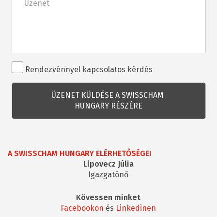
Rendezvénnyel
Rendezvénnyel kapcsolatos kérdés
kapcsolatos
kérdés
A SWISSCHAM HUNGARY ELÉRHETŐSÉGEI
Lipovecz Júlia
Igazgatónő
Kövessen minket
Facebookon
és
Linkedinen