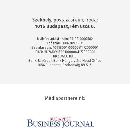
Székhely, postázási cím, iroda:
1016 Budapest, Fém utca 6.
Nyilvántartási szám: 01-02-0007582
Adószám: 18072897-1-41
Számlaszám: 10918001 00000411 72000001
IBAN: HU74109180010000041172000001
BIC: BACXHUHB
Bank: UniCredit Bank Hungary Zrt. Head Office
1054 Budapest, Szabadság tér 5-6.
Médiapartnereink: