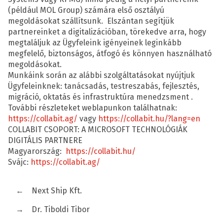
(például MOL Group) számára első osztályú
megoldásokat szállítsunk. Elszántan segítjük
partnereinket a digitalizációban, törekedve arra, hogy
megtaláljuk az Ügyfeleink igényeinek leginkább
megfelelő, biztonságos, átfogó és könnyen használható
megoldásokat.
Munkáink során az alábbi szolgáltatásokat nyújtjuk
Ügyfeleinknek: tanácsadás, testreszabás, fejlesztés,
migráció, oktatás és infrastruktúra menedzsment .
További részleteket weblapunkon találhatnak:
https://collabit.ag/
vagy
https://collabit.hu/?lang=en
COLLABIT CSOPORT: A MICROSOFT TECHNOLÓGIÁK
DIGITÁLIS PARTNERE
Magyarország:
https://collabit.hu/
Svájc:
https://collabit.ag/
←
Next Ship Kft.
→
Dr. Tiboldi Tibor