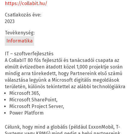
https://collabit.hu/
Csatlakozás éve:
2023
Tevékenység:
Informatika
IT – szoftverfejlesztés
A CollabIT 80 fős fejlesztői és tanácsadói csapata az
elmúlt évtizedben átadott közel 1,000 projektje során
mindig arra törekedett, hogy Partnereink első számú
választása legyünk a Microsoft digitális megoldások
területén, különös tekintettel az alábbi technológiákra
Microsoft 365,
Microsoft SharePoint,
Microsoft Project Server,
Power Platform
Célunk, hogy mind a globális (például ExxonMobil, T-
Systems vagy KPMG) mind pedig a helyi partnereink