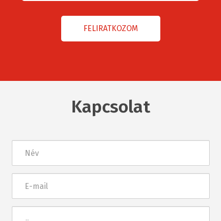
Kapcsolat
Név
E-
mail
Üzenet