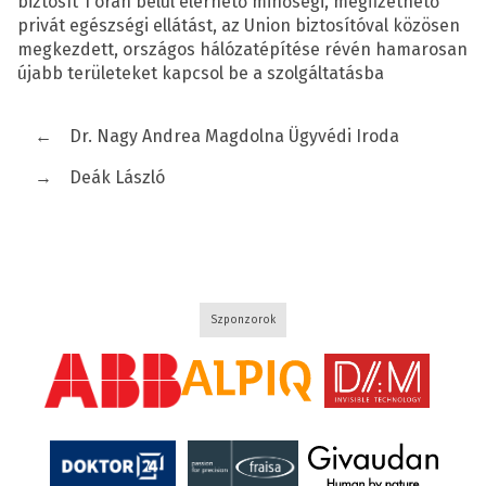
biztosít 1 órán belül elérhető minőségi, megfizethető
privát egészségi ellátást, az Union biztosítóval közösen
megkezdett, országos hálózatépítése révén hamarosan
újabb területeket kapcsol be a szolgáltatásba
←
Dr. Nagy Andrea Magdolna Ügyvédi Iroda
→
Deák László
Szponzorok