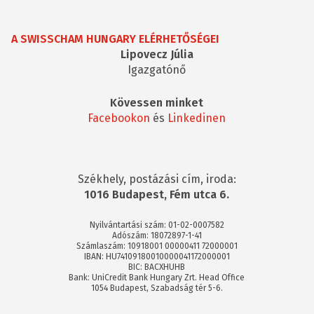
A SWISSCHAM HUNGARY ELÉRHETŐSÉGEI
Lipovecz Júlia
Igazgatónő
Kövessen minket
Facebookon
és
Linkedinen
Székhely, postázási cím, iroda:
1016 Budapest, Fém utca 6.
Nyilvántartási szám: 01-02-0007582
Adószám: 18072897-1-41
Számlaszám: 10918001 00000411 72000001
IBAN: HU74109180010000041172000001
BIC: BACXHUHB
Bank: UniCredit Bank Hungary Zrt. Head Office
1054 Budapest, Szabadság tér 5-6.