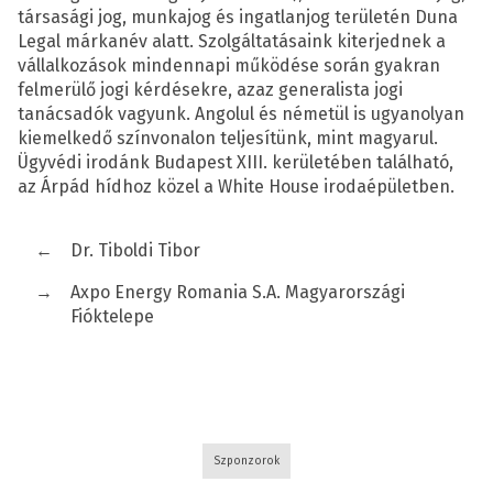
társasági jog, munkajog és ingatlanjog területén Duna
Legal márkanév alatt. Szolgáltatásaink kiterjednek a
vállalkozások mindennapi működése során gyakran
felmerülő jogi kérdésekre, azaz generalista jogi
tanácsadók vagyunk. Angolul és németül is ugyanolyan
kiemelkedő színvonalon teljesítünk, mint magyarul.
Ügyvédi irodánk Budapest XIII. kerületében található,
az Árpád hídhoz közel a White House irodaépületben.
←
Dr. Tiboldi Tibor
→
Axpo Energy Romania S.A. Magyarországi
Fióktelepe
Szponzorok