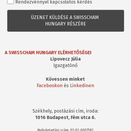
Rendezvénnyel kapcsolatos kérdés
kapcsolatos
kérdés
A SWISSCHAM HUNGARY ELÉRHETŐSÉGEI
Lipovecz Júlia
Igazgatónő
Kövessen minket
Facebookon
és
Linkedinen
Székhely, postázási cím, iroda:
1016 Budapest, Fém utca 6.
Nyilvántartási szám: 01-02-0007582