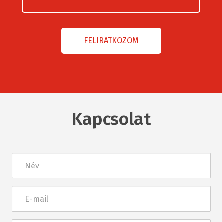
Kapcsolat
Név
E-
mail