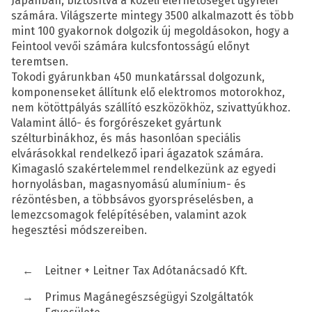
Japánban, biztosítva a közeli elérhetőséget ügyfelei
számára. Világszerte mintegy 3500 alkalmazott és több
mint 100 gyakornok dolgozik új megoldásokon, hogy a
Feintool vevői számára kulcsfontosságú előnyt
teremtsen.
Tokodi
gyárunkban
450 munkatárssal dolgozunk,
komponenseket állítunk elő
elektromos
motorokhoz,
nem kötöttpályás szállító eszközökhöz, szivattyúkhoz
.
Valamint
álló- és forgórészeket
g
yártunk
szélturbinákhoz, és más hasonlóan speciális
elvárásokkal rendelkező ipari ágazatok számára.
Kimagasló szakértelemmel rendelkezünk az egyedi
hornyolásban, magasnyomású alumínium- és
rézöntésben, a többsávos gyorspréselésben, a
lemezcsomagok felépítésében, valamint azok
hegesztési módszereiben.
←
Leitner + Leitner Tax Adótanácsadó Kft.
→
Primus Magánegészségügyi Szolgáltatók