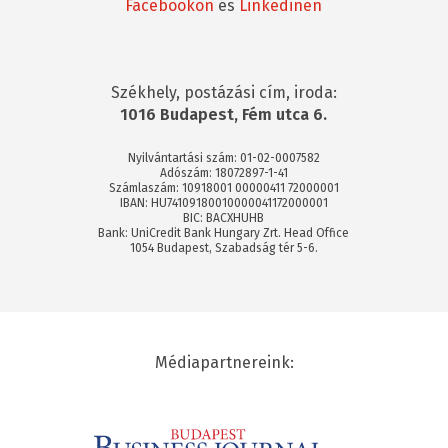
Facebookon
és
Linkedinen
Székhely, postázási cím, iroda:
1016 Budapest, Fém utca 6.
Nyilvántartási szám: 01-02-0007582
Adószám: 18072897-1-41
Számlaszám: 10918001 00000411 72000001
IBAN: HU74109180010000041172000001
BIC: BACXHUHB
Bank: UniCredit Bank Hungary Zrt. Head Office
1054 Budapest, Szabadság tér 5-6.
Médiapartnereink: