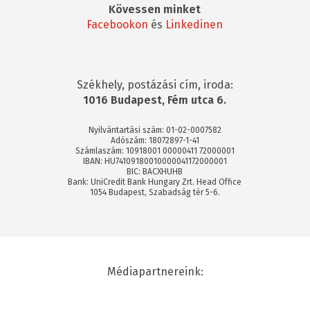
Kövessen minket
Facebookon
és
Linkedinen
Székhely, postázási cím, iroda:
1016 Budapest, Fém utca 6.
Nyilvántartási szám: 01-02-0007582
Adószám: 18072897-1-41
Számlaszám: 10918001 00000411 72000001
IBAN: HU74109180010000041172000001
BIC: BACXHUHB
Bank: UniCredit Bank Hungary Zrt. Head Office
1054 Budapest, Szabadság tér 5-6.
Médiapartnereink: