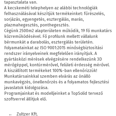
tapasztalata van.
A kecskeméti telephelyen az alábbi technológiák
felhasználásával készítjük termékeinket: fűrészelés,
sorjázás, egyengetés, esztergálás, marás,
plazmahegesztés, ponthegesztés.
Cégünk 2500m2 alapterületen működik, 19 fő munkatárs
közreműködésével. Fő profilunk mellett vállalunk
bérmunkát a darabolás, esztergálás területén.
Folyamatainkat az ISO 9001:2015 minőségbiztosítási
rendszer irányelveinek megfelelően irányítjuk. A
gyártásközi mérések elvégzésére rendelkezünk 3D
mérőgéppel, kontúrmérővel, felületi érdesség mérővel.
A kiszállított termékeket 100%-ban ellenőrizzük!
Munkatársainkkal szemben elvárás az önálló
munkavégzés, önellenőrzés és a folyamatos fejlesztési
javaslatok kidolgozása.
Programjainkat és modelljeinket a TopSolid tervező
szoftverrel állítjuk elő.
←
Zultzer Kft.