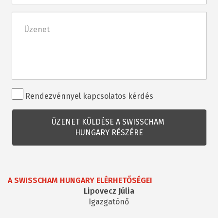
Üzenet
Rendezvénnyel
Rendezvénnyel kapcsolatos kérdés
kapcsolatos
kérdés
A SWISSCHAM HUNGARY ELÉRHETŐSÉGEI
Lipovecz Júlia
Igazgatónő