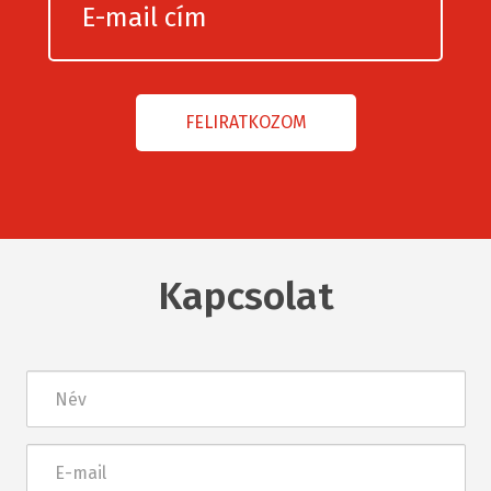
Kapcsolat
Név
E-
mail