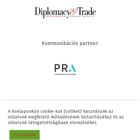
Kommunikációs partner:
A honlapunkon cookie-kat (sütiket) használunk az
© 2020 SWISSCHAM | MINDEN JOG FENNTARTVA
oldalunk megfelelő működésének biztosításához és az
oldalunk látogatottságának elemzéséhez.
Hasznos linkek
Adatvédelmi nyilatkozat
Impresszum
ELFOGADOM