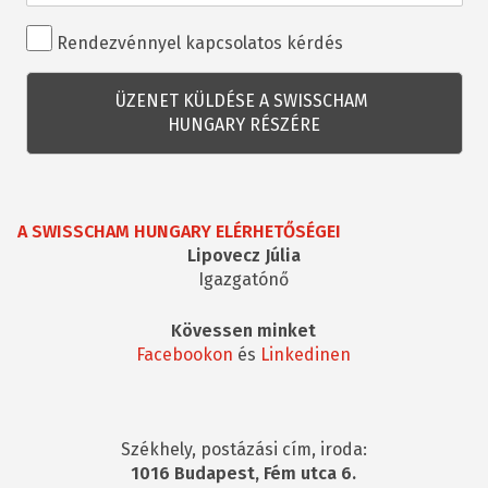
Rendezvénnyel
Rendezvénnyel kapcsolatos kérdés
kapcsolatos
kérdés
A SWISSCHAM HUNGARY ELÉRHETŐSÉGEI
Lipovecz Júlia
Igazgatónő
Kövessen minket
Facebookon
és
Linkedinen
Székhely, postázási cím, iroda:
1016 Budapest, Fém utca 6.