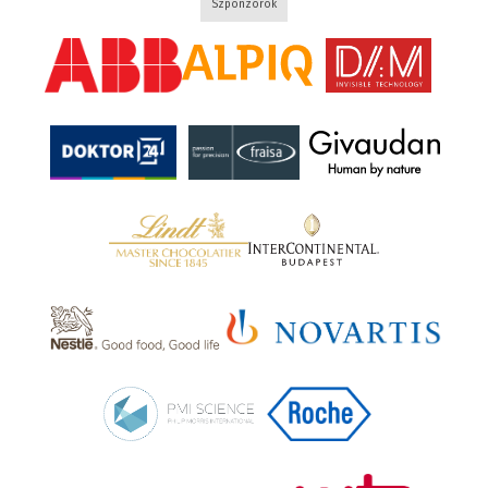
Szponzorok