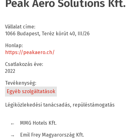
Peak Aero Solutions Kft.
Vállalat címe:
1066 Budapest, Teréz körút 40, III/26
Honlap:
https://peakaero.ch/
Csatlakozás éve:
2022
Tevékenység:
Egyéb szolgáltatások
Légiközlekedési tanácsadás, repüléstámogatás
←
MMG Hotels Kft.
→
Emil Frey Magyarország Kft.