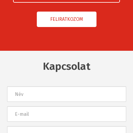
Kapcsolat
Név
E-
mail
Üzenet