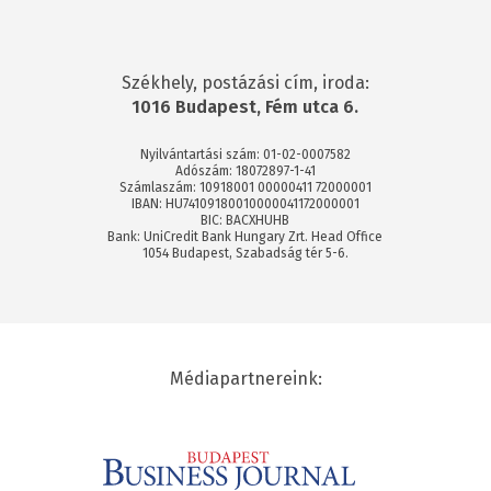
Székhely, postázási cím, iroda:
1016 Budapest, Fém utca 6.
Nyilvántartási szám: 01-02-0007582
Adószám: 18072897-1-41
Számlaszám: 10918001 00000411 72000001
IBAN: HU74109180010000041172000001
BIC: BACXHUHB
Bank: UniCredit Bank Hungary Zrt. Head Office
1054 Budapest, Szabadság tér 5-6.
Médiapartnereink: