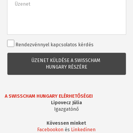
Rendezvénnyel
Rendezvénnyel kapcsolatos kérdés
kapcsolatos
kérdés
A SWISSCHAM HUNGARY ELÉRHETŐSÉGEI
Lipovecz Júlia
Igazgatónő
Kövessen minket
Facebookon
és
Linkedinen