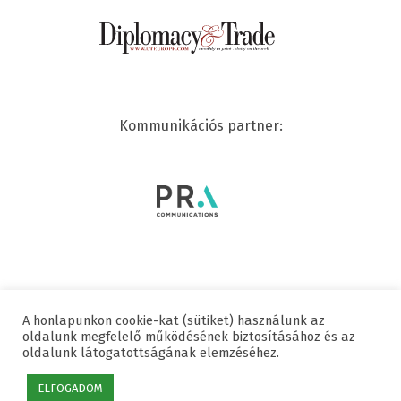
Kommunikációs partner:
A honlapunkon cookie-kat (sütiket) használunk az
© 2020 SWISSCHAM | MINDEN JOG FENNTARTVA
oldalunk megfelelő működésének biztosításához és az
oldalunk látogatottságának elemzéséhez.
Hasznos linkek
Adatvédelmi nyilatkozat
Impresszum
ELFOGADOM