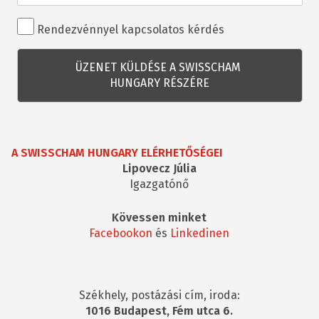
Rendezvénnyel
Rendezvénnyel kapcsolatos kérdés
kapcsolatos
kérdés
A SWISSCHAM HUNGARY ELÉRHETŐSÉGEI
Lipovecz Júlia
Igazgatónő
Kövessen minket
Facebookon
és
Linkedinen
Székhely, postázási cím, iroda:
1016 Budapest, Fém utca 6.