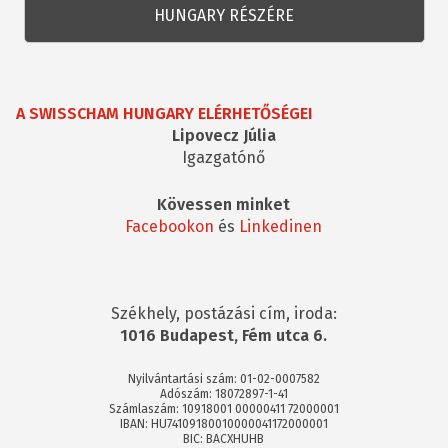
A SWISSCHAM HUNGARY ELÉRHETŐSÉGEI
Lipovecz Júlia
Igazgatónő
Kövessen minket
Facebookon
és
Linkedinen
Székhely, postázási cím, iroda:
1016 Budapest, Fém utca 6.
Nyilvántartási szám: 01-02-0007582
Adószám: 18072897-1-41
Számlaszám: 10918001 00000411 72000001
IBAN: HU74109180010000041172000001
BIC: BACXHUHB