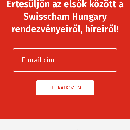
Értesüljön az elsők között a
Swisscham Hungary
rendezvényeiről, híreiről!