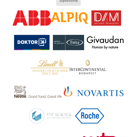
Szponzorok