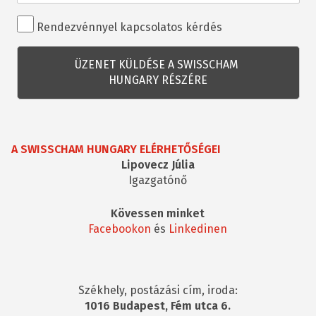
Rendezvénnyel
Rendezvénnyel kapcsolatos kérdés
kapcsolatos
kérdés
A SWISSCHAM HUNGARY ELÉRHETŐSÉGEI
Lipovecz Júlia
Igazgatónő
Kövessen minket
Facebookon
és
Linkedinen
Székhely, postázási cím, iroda:
1016 Budapest, Fém utca 6.