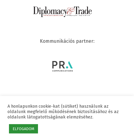
Kommunikációs partner:
A honlapunkon cookie-kat (sütiket) használunk az
© 2020 SWISSCHAM | MINDEN JOG FENNTARTVA
oldalunk megfelelő működésének biztosításához és az
oldalunk látogatottságának elemzéséhez.
Hasznos linkek
Adatvédelmi nyilatkozat
Impresszum
ELFOGADOM