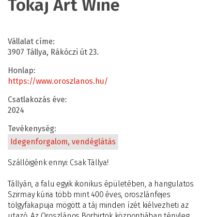
Tokaj Art Wine
Vállalat címe:
3907 Tállya, Rákóczi út 23.
Honlap:
https://www.oroszlanos.hu/
Csatlakozás éve:
2024
Tevékenység:
Idegenforgalom, vendéglátás
Szállóigénk ennyi: Csak Tállya!
Tállyán, a falu egyik ikonikus épületében, a hangulatos
Szirmay kúria több mint 400 éves, oroszlánfejes
tölgyfakapuja mögött a táj minden ízét kiélvezheti az
utazó. Az Oroszlános Borbirtok központjában tényleg