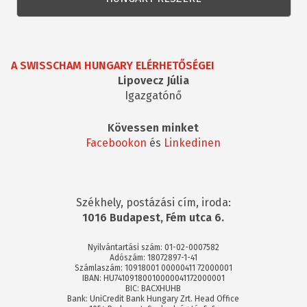
A SWISSCHAM HUNGARY ELÉRHETŐSÉGEI
Lipovecz Júlia
Igazgatónő
Kövessen minket
Facebookon
és
Linkedinen
Székhely, postázási cím, iroda:
1016 Budapest, Fém utca 6.
Nyilvántartási szám: 01-02-0007582
Adószám: 18072897-1-41
Számlaszám: 10918001 00000411 72000001
IBAN: HU74109180010000041172000001
BIC: BACXHUHB
Bank: UniCredit Bank Hungary Zrt. Head Office