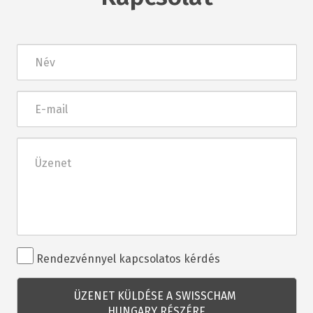
Név
E-
mail
Üzenet
Rendezvénnyel
Rendezvénnyel kapcsolatos kérdés
kapcsolatos
kérdés