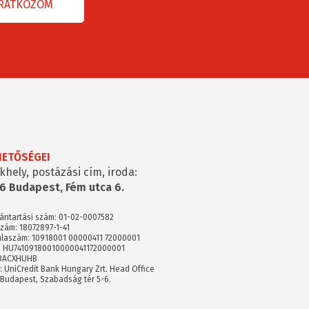
HETŐSÉGEI
khely, postázási cím, iroda:
6 Budapest, Fém utca 6.
vántartási szám: 01-02-0007582
zám: 18072897-1-41
laszám: 10918001 00000411 72000001
: HU74109180010000041172000001
 BACXHUHB
: UniCredit Bank Hungary Zrt. Head Office
 Budapest, Szabadság tér 5-6.