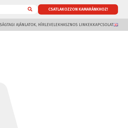
CSATLAKOZZON KAMARÁNKHOZ!
SÁG
TAGI AJÁNLATOK, HÍRLEVELEK
HASZNOS LINKEK
KAPCSOLAT