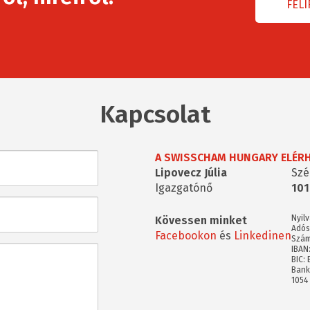
Kapcsolat
A SWISSCHAM HUNGARY ELÉR
Lipovecz Júlia
Szé
Igazgatónő
101
Nyil
Kövessen minket
Adós
Facebookon
és
Linkedinen
Szám
IBAN
BIC:
Bank
1054