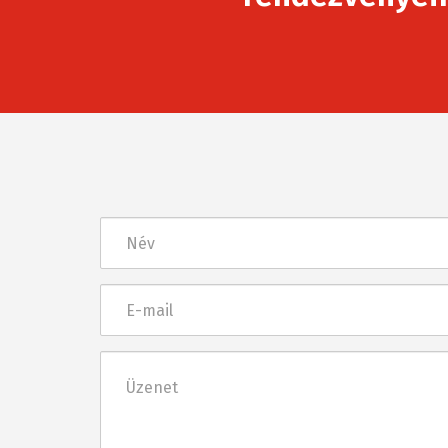
Név
E-
mail
Üzenet