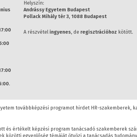
Helyszín:
únius
Andrássy Egyetem Budapest
Pollack Mihály tér 3, 1088 Budapest
 17:00
A részvétel
ingyenes
, de
regisztrációhoz
kötött.
15:00
 17:00
15:00
.
gyetem továbbképzési programot hirdet HR-szakemberek, k
 és értékelt képzési program tanácsadó szakemberek számá
ek közötti egyenlőség témáját ötvözi a tanácsadás tudomány