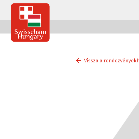
Swisscham
Hungary
Vissza a rendezvények