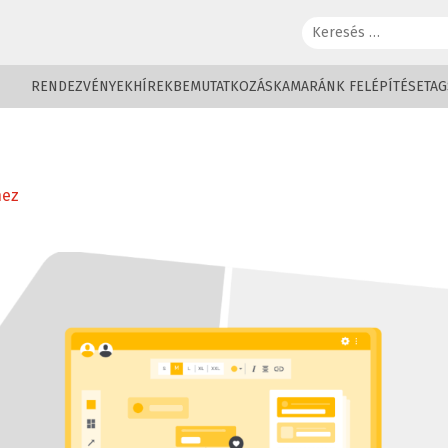
Keresés:
RENDEZVÉNYEK
HÍREK
BEMUTATKOZÁS
KAMARÁNK FELÉPÍTÉSE
TAG
hez