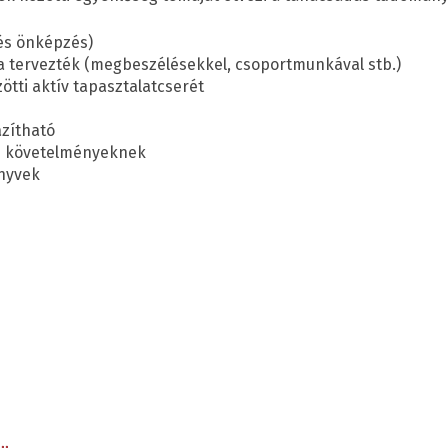
 és önképzés)
a tervezték (megbeszélésekkel, csoportmunkával stb.)
zötti aktív tapasztalatcserét
azítható
ós követelményeknek
önyvek