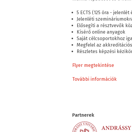
5 ECTS (125 óra - jelenlét
Jelenléti szemináriumokr
Elősegíti a résztvevők kö
Kísérő online anyagok
Saját célcsoportokhoz ig
Megfelel az akkreditáci
Részletes képzési kézik
Flyer megtekintése
További információk
Partnerek