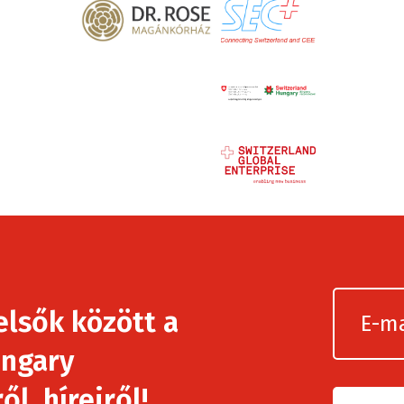
elsők között a
ngary
l, híreiről!