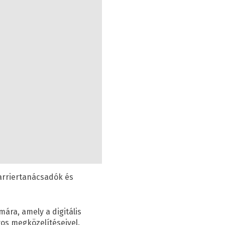
arriertanácsadók és
ra, amely a digitális
os megközelítéseivel.