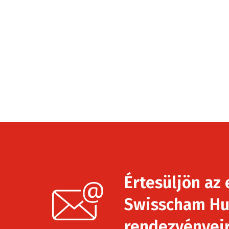
Értesüljön az 
Swisscham Hu
rendezvényeirő