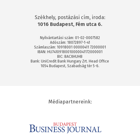
Székhely, postázási cím, iroda:
1016 Budapest, Fém utca 6.
Nyilvántartási szám: 01-02-0007582
Adószám: 18072897-1-41
Számlaszám: 10918001 00000411 72000001
IBAN: HU74109180010000041172000001
BIC: BACXHUHB
Bank: UniCredit Bank Hungary Zrt. Head Office
1054 Budapest, Szabadság tér 5-6.
Médiapartnereink: