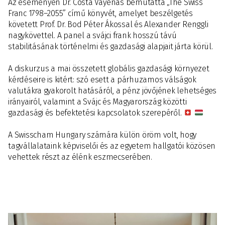
Az eseményen Dr. Costa Vayenas bemutatta „The Swiss
Franc 1798–2055” című könyvét, amelyet beszélgetés
követett Prof. Dr. Bod Péter Ákossal és Alexander Renggli
nagykövettel. A panel a svájci frank hosszú távú
stabilitásának történelmi és gazdasági alapjait járta körül.
A diskurzus a mai összetett globális gazdasági környezet
kérdéseire is kitért: szó esett a párhuzamos válságok
valutákra gyakorolt hatásáról, a pénz jövőjének lehetséges
irányairól, valamint a Svájc és Magyarország közötti
gazdasági és befektetési kapcsolatok szerepéről.
A Swisscham Hungary számára külön öröm volt, hogy
tagvállalataink képviselői és az egyetem hallgatói közösen
vehettek részt az élénk eszmecserében.