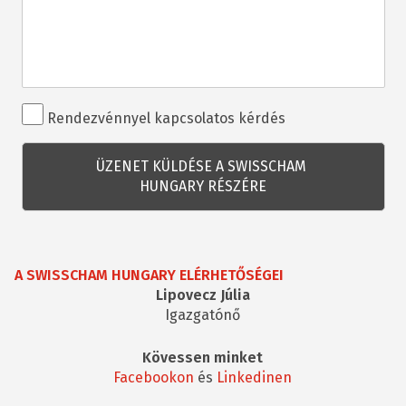
Rendezvénnyel
Rendezvénnyel kapcsolatos kérdés
kapcsolatos
kérdés
A SWISSCHAM HUNGARY ELÉRHETŐSÉGEI
Lipovecz Júlia
Igazgatónő
Kövessen minket
Facebookon
és
Linkedinen