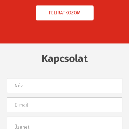
Kapcsolat
Név
E-
mail
Üzenet