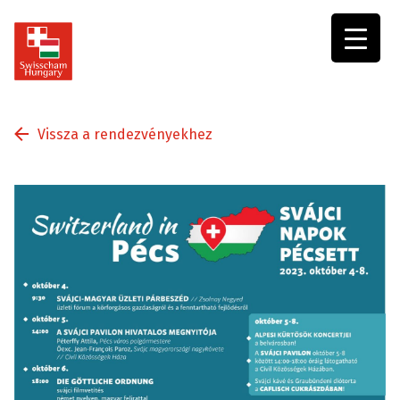
Swisscham
Hungary
Vissza a rendezvényekhez