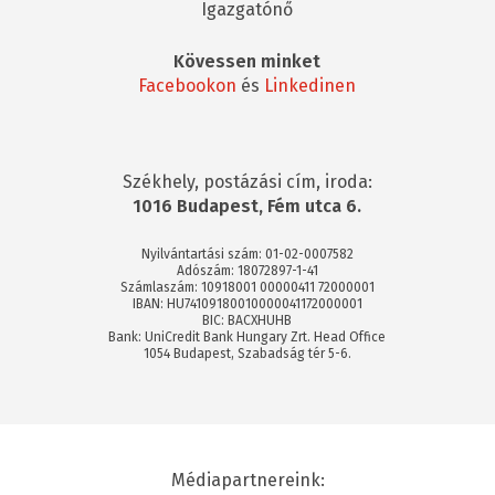
Igazgatónő
Kövessen minket
Facebookon
és
Linkedinen
Székhely, postázási cím, iroda:
1016 Budapest, Fém utca 6.
Nyilvántartási szám: 01-02-0007582
Adószám: 18072897-1-41
Számlaszám: 10918001 00000411 72000001
IBAN: HU74109180010000041172000001
BIC: BACXHUHB
Bank: UniCredit Bank Hungary Zrt. Head Office
1054 Budapest, Szabadság tér 5-6.
Médiapartnereink: