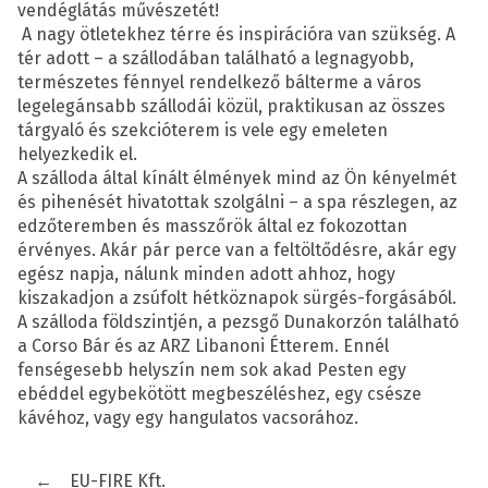
vendéglátás művészetét!
A nagy ötletekhez térre és inspirációra van szükség. A
tér adott – a szállodában található a legnagyobb,
természetes fénnyel rendelkező bálterme a város
legelegánsabb szállodái közül, praktikusan az összes
tárgyaló és szekcióterem is vele egy emeleten
helyezkedik el.
A szálloda által kínált élmények mind az Ön kényelmét
és pihenését hivatottak szolgálni – a spa részlegen, az
edzőteremben és masszőrök által ez fokozottan
érvényes. Akár pár perce van a feltöltődésre, akár egy
egész napja, nálunk minden adott ahhoz, hogy
kiszakadjon a zsúfolt hétköznapok sürgés-forgásából.
A szálloda földszintjén, a pezsgő Dunakorzón található
a Corso Bár és az ARZ Libanoni Étterem. Ennél
fenségesebb helyszín nem sok akad Pesten egy
ebéddel egybekötött megbeszéléshez, egy csésze
kávéhoz, vagy egy hangulatos vacsorához.
←
EU-FIRE Kft.