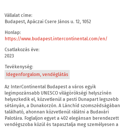
Vállalat címe:
Budapest, Apáczai Csere János u. 12, 1052
Honlap:
https://www.budapest.intercontinental.com/en/
Csatlakozás éve:
2023
Tevékenység:
Idegenforgalom, vendéglátás
Az InterContinental Budapest a város egyik
legimpozánsabb UNESCO világörökségi helyszínén
helyezkedik el, közvetlenül a pesti Dunapart legszebb
sétányán, a Dunakorzón. A Lánchíd szomszédságában
található, ahonnan közvetlenül rálátni a Budavári
Palotára. Foglaljon egyet a 402 elegánsan berendezett
vendégszoba közül és tapasztalja meg személyesen a