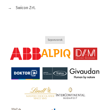
→
Swicon Zrt.
Szponzorok