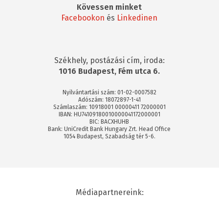
Kövessen minket
Facebookon
és
Linkedinen
Székhely, postázási cím, iroda:
1016 Budapest, Fém utca 6.
Nyilvántartási szám: 01-02-0007582
Adószám: 18072897-1-41
Számlaszám: 10918001 00000411 72000001
IBAN: HU74109180010000041172000001
BIC: BACXHUHB
Bank: UniCredit Bank Hungary Zrt. Head Office
1054 Budapest, Szabadság tér 5-6.
Médiapartnereink: