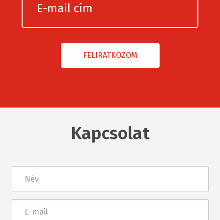
Kapcsolat
Név
E-
mail