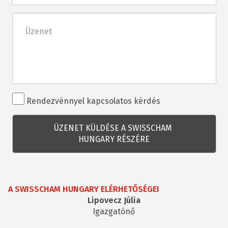
Üzenet
Rendezvénnyel
Rendezvénnyel kapcsolatos kérdés
kapcsolatos
kérdés
A SWISSCHAM HUNGARY ELÉRHETŐSÉGEI
Lipovecz Júlia
Igazgatónő