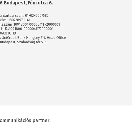
6 Budapest, Fém utca 6.
vántartási szám: 01-02-0007582
zám: 18072897-1-41
laszám: 10918001 00000411 72000001
: HU74109180010000041172000001
 BACXHUHB
: UniCredit Bank Hungary Zrt. Head Office
 Budapest, Szabadság tér 5-6.
ommunikációs partner: