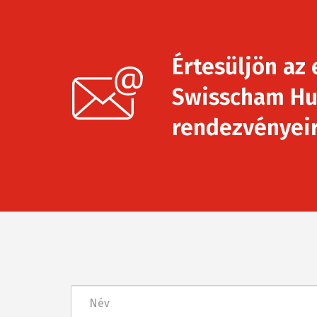
Értesüljön az 
Swisscham Hu
rendezvényeirő
Név