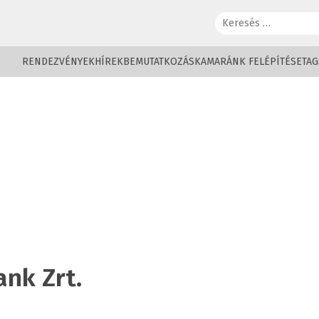
Keresés:
RENDEZVÉNYEK
HÍREK
BEMUTATKOZÁS
KAMARÁNK FELÉPÍTÉSE
TAG
ank Zrt.