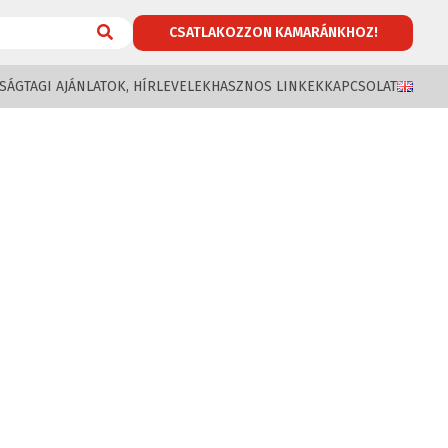
CSATLAKOZZON KAMARÁNKHOZ!
SÁG
TAGI AJÁNLATOK, HÍRLEVELEK
HASZNOS LINKEK
KAPCSOLAT