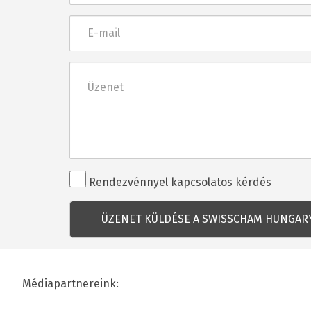
E-
mail
Üzenet
Rendezvénnyel
Rendezvénnyel kapcsolatos kérdés
kapcsolatos
kérdés
Médiapartnereink: