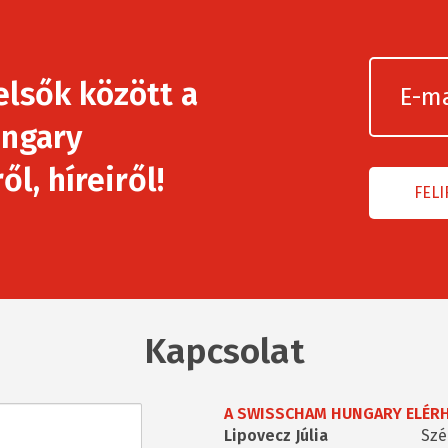
elsők között a
ngary
l, híreiről!
Kapcsolat
A SWISSCHAM HUNGARY ELÉR
Lipovecz Júlia
Szé