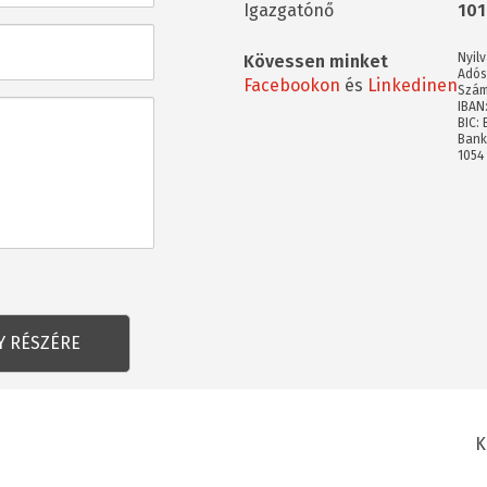
Igazgatónő
101
Nyil
Kövessen minket
Adós
Facebookon
és
Linkedinen
Szám
IBAN
BIC:
Bank
1054
K