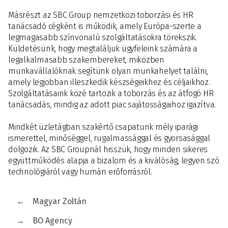
Másrészt az SBC Group nemzetközi toborzási és HR
tanácsadó cégként is működik, amely Európa-szerte a
legmagasabb színvonalú szolgáltatásokra törekszik.
Küldetésünk, hogy megtaláljuk ügyfeleink számára a
legalkalmasabb szakembereket, miközben
munkavállalóknak segítünk olyan munkahelyet találni,
amely legjobban illeszkedik készségeikhez és céljaikhoz.
Szolgáltatásaink közé tartozik a toborzás és az átfogó HR
tanácsadás, mindig az adott piac sajátosságaihoz igazítva.
Mindkét üzletágban szakértő csapatunk mély iparági
ismerettel, minőséggel, rugalmassággal és gyorsasággal
dolgozik. Az SBC Groupnál hisszük, hogy minden sikeres
együttműködés alapja a bizalom és a kiválóság, legyen szó
technológiáról vagy humán erőforrásról.
←
Magyar Zoltán
→
BO Agency