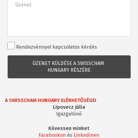
Rendezvénnyel
Rendezvénnyel kapcsolatos kérdés
kapcsolatos
kérdés
A SWISSCHAM HUNGARY ELÉRHETŐSÉGEI
Lipovecz Júlia
Igazgatónő
Kövessen minket
Facebookon
és
Linkedinen