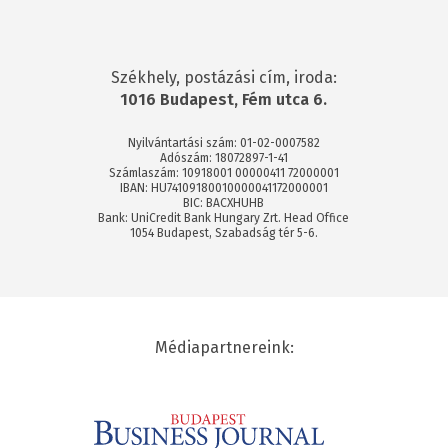
Székhely, postázási cím, iroda:
1016 Budapest, Fém utca 6.
Nyilvántartási szám: 01-02-0007582
Adószám: 18072897-1-41
Számlaszám: 10918001 00000411 72000001
IBAN: HU74109180010000041172000001
BIC: BACXHUHB
Bank: UniCredit Bank Hungary Zrt. Head Office
1054 Budapest, Szabadság tér 5-6.
Médiapartnereink: