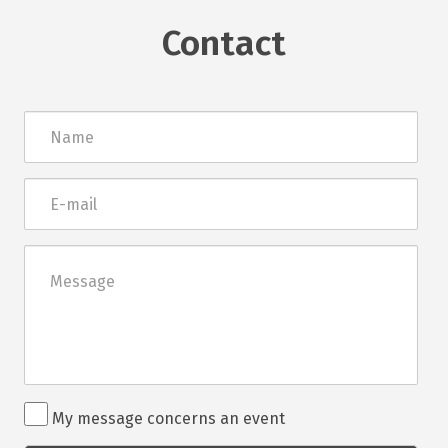
Contact
Név
E-
mail
Üzenet
Rendezvénnyel
My message concerns an event
kapcsolatos