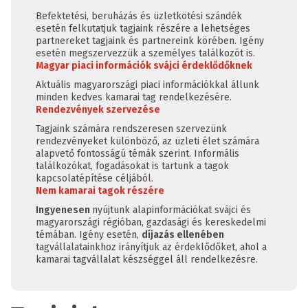
Befektetési, beruházás és üzletkötési szándék
esetén felkutatjuk tagjaink részére a lehetséges
partnereket tagjaink és partnereink körében. Igény
esetén megszervezzük a személyes találkozót is.
Magyar piaci információk svájci érdeklődőknek
Aktuális magyarországi piaci információkkal állunk
minden kedves kamarai tag rendelkezésére.
Rendezvények szervezése
Tagjaink számára rendszeresen szervezünk
rendezvényeket különböző, az üzleti élet számára
alapvető fontosságú témák szerint. Informális
találkozókat, fogadásokat is tartunk a tagok
kapcsolatépítése céljából.
Nem kamarai tagok részére
Ingyenesen
nyújtunk alapinformációkat svájci és
magyarországi régióban, gazdasági és kereskedelmi
témában. Igény esetén,
díjazás ellenében
tagvállalatainkhoz irányítjuk az érdeklődőket, ahol a
kamarai tagvállalat készséggel áll rendelkezésre.