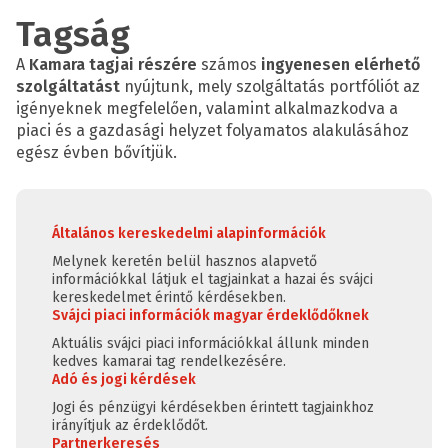
Tagság
A
Kamara tagjai részére
számos
ingyenesen elérhető
szolgáltatást
nyújtunk, mely szolgáltatás portfóliót az
igényeknek megfelelően, valamint alkalmazkodva a
piaci és a gazdasági helyzet folyamatos alakulásához
egész évben bővítjük.
Általános kereskedelmi alapinformációk
Melynek keretén belül hasznos alapvető
információkkal látjuk el tagjainkat a hazai és svájci
kereskedelmet érintő kérdésekben.
Svájci piaci információk magyar érdeklődőknek
Aktuális svájci piaci információkkal állunk minden
kedves kamarai tag rendelkezésére.
Adó és jogi kérdések
Jogi és pénzügyi kérdésekben érintett tagjainkhoz
irányítjuk az érdeklődőt.
Partnerkeresés