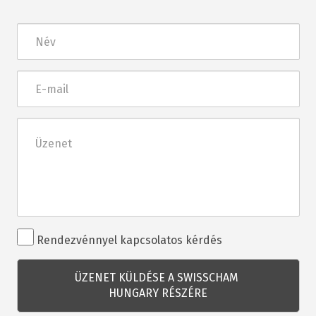
Név
E-
mail
Üzenet
Rendezvénnyel
Rendezvénnyel kapcsolatos kérdés
kapcsolatos
kérdés