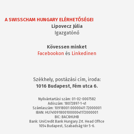
A SWISSCHAM HUNGARY ELÉRHETŐSÉGEI
Lipovecz Júlia
Igazgatónő
Kövessen minket
Facebookon
és
Linkedinen
Székhely, postázási cím, iroda:
1016 Budapest, Fém utca 6.
Nyilvántartási szám: 01-02-0007582
Adószám: 18072897-1-41
Számlaszám: 10918001 00000411 72000001
IBAN: HU74109180010000041172000001
BIC: BACXHUHB
Bank: UniCredit Bank Hungary Zrt. Head Office
1054 Budapest, Szabadság tér 5-6.