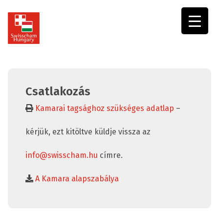
Swisscham
Hungary
Csatlakozás
Kamarai tagsághoz szükséges adatlap
–
kérjük, ezt kitöltve küldje vissza az
info@swisscham.hu
címre.
A Kamara alapszabálya