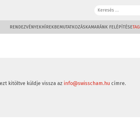
Keresés:
RENDEZVÉNYEK
HÍREK
BEMUTATKOZÁS
KAMARÁNK FELÉPÍTÉSE
TAG
ezt kitöltve küldje vissza az
info@swisscham.hu
címre.