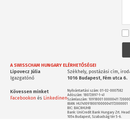
Ren
kap
kér
A SWISSCHAM HUNGARY ELÉRHETŐSÉGEI
Lipovecz Júlia
Székhely, postázási cím, irod
Igazgatónő
1016 Budapest, Fém utca 6.
Nyilvántartási szám: 01-02-0007582
Kövessen minket
Adószám: 18072897-1-41
Facebookon
és
Linkedinen
Számlaszám: 10918001 00000411 72000
IBAN: HU74109180010000041172000001
BIC: BACXHUHB
Bank: UniCredit Bank Hungary Zrt. Head
1054 Budapest, Szabadság tér 5-6.