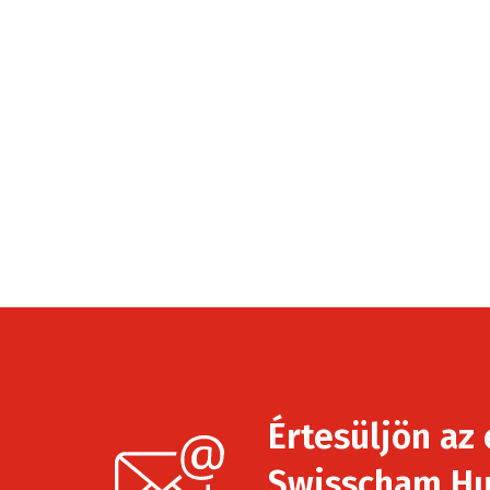
Értesüljön az 
Swisscham Hu