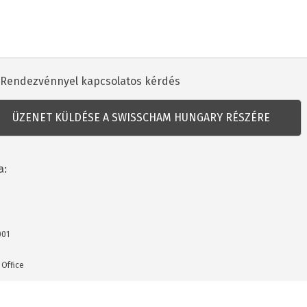
dezvénnyel
Rendezvénnyel kapcsolatos kérdés
csolatos
dés
a:
001
 Office