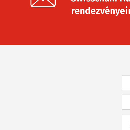
rendezvényeirő
Név
E-
mai
Üze