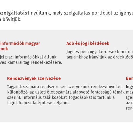
szolgáltatást
nyújtunk, mely szolgáltatás portfóliót az igén
 bővítjük.
i információk magyar
Adó és jogi kérdések
knek
Jogi és pénzügyi kérdésekben érin
jci piaci információkkal állunk
tagjainkhoz irányítjuk az érdeklődő
es kamarai tag rendelkezésére.
Rendezvények szervezése
Nem
Tagjaink számára rendszeresen szervezünk rendezvényeket
In
különböző, az üzleti élet számára alapvető fontosságú témák
mag
szerint. Informális találkozókat, fogadásokat is tartunk a
Igé
tagok kapcsolatépítése céljából.
az 
ren