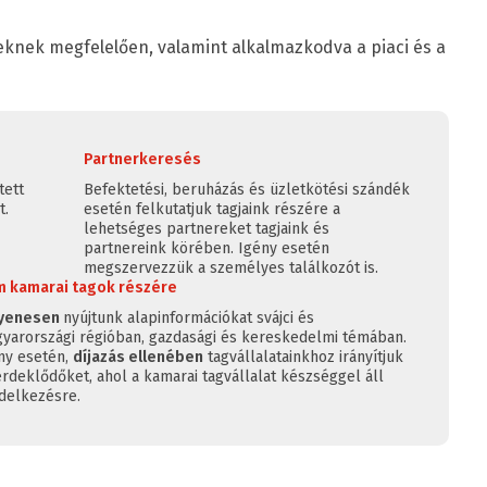
yeknek megfelelően, valamint alkalmazkodva a piaci és a
Partnerkeresés
tett
Befektetési, beruházás és üzletkötési szándék
t.
esetén felkutatjuk tagjaink részére a
lehetséges partnereket tagjaink és
partnereink körében. Igény esetén
megszervezzük a személyes találkozót is.
 kamarai tagok részére
gyenesen
nyújtunk alapinformációkat svájci és
yarországi régióban, gazdasági és kereskedelmi témában.
ny esetén,
díjazás ellenében
tagvállalatainkhoz irányítjuk
érdeklődőket, ahol a kamarai tagvállalat készséggel áll
delkezésre.