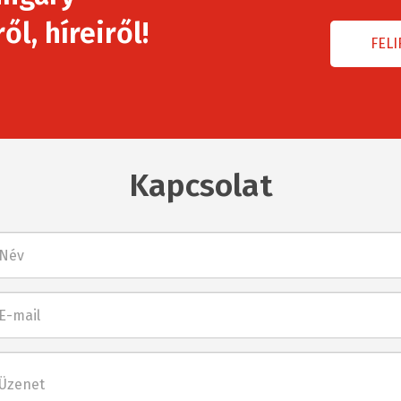
l, híreiről!
Kapcsolat
l
net