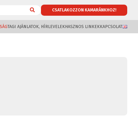
CSATLAKOZZON KAMARÁNKHOZ!
SÁG
TAGI AJÁNLATOK, HÍRLEVELEK
HASZNOS LINKEK
KAPCSOLAT