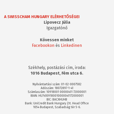
A SWISSCHAM HUNGARY ELÉRHETŐSÉGEI
Lipovecz Júlia
Igazgatónő
Kövessen minket
Facebookon
és
Linkedinen
Székhely, postázási cím, iroda:
1016 Budapest, Fém utca 6.
Nyilvántartási szám: 01-02-0007582
Adószám: 18072897-1-41
Számlaszám: 10918001 00000411 72000001
IBAN: HU74109180010000041172000001
BIC: BACXHUHB
Bank: UniCredit Bank Hungary Zrt. Head Office
1054 Budapest, Szabadság tér 5-6.