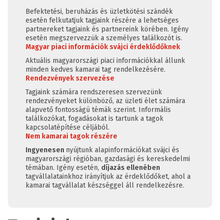
Befektetési, beruházás és üzletkötési szándék
esetén felkutatjuk tagjaink részére a lehetséges
partnereket tagjaink és partnereink körében. Igény
esetén megszervezzük a személyes találkozót is.
Magyar piaci információk svájci érdeklődőknek
Aktuális magyarországi piaci információkkal állunk
minden kedves kamarai tag rendelkezésére.
Rendezvények szervezése
Tagjaink számára rendszeresen szervezünk
rendezvényeket különböző, az üzleti élet számára
alapvető fontosságú témák szerint. Informális
találkozókat, fogadásokat is tartunk a tagok
kapcsolatépítése céljából.
Nem kamarai tagok részére
Ingyenesen
nyújtunk alapinformációkat svájci és
magyarországi régióban, gazdasági és kereskedelmi
témában. Igény esetén,
díjazás ellenében
tagvállalatainkhoz irányítjuk az érdeklődőket, ahol a
kamarai tagvállalat készséggel áll rendelkezésre.