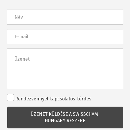
Név
E-
mail
Üzenet
Rendezvénnyel
Rendezvénnyel kapcsolatos kérdés
kapcsolatos
kérdés