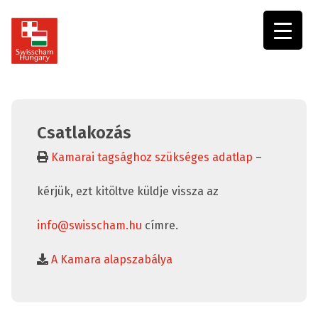
Swisscham
Hungary
Csatlakozás
Kamarai tagsághoz szükséges adatlap
–
kérjük, ezt kitöltve küldje vissza az
info@swisscham.hu
címre.
A Kamara alapszabálya