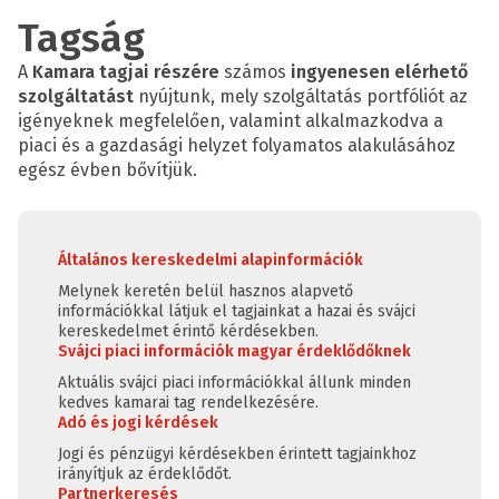
Tagság
A
Kamara tagjai részére
számos
ingyenesen elérhető
szolgáltatást
nyújtunk, mely szolgáltatás portfóliót az
igényeknek megfelelően, valamint alkalmazkodva a
piaci és a gazdasági helyzet folyamatos alakulásához
egész évben bővítjük.
Általános kereskedelmi alapinformációk
Melynek keretén belül hasznos alapvető
információkkal látjuk el tagjainkat a hazai és svájci
kereskedelmet érintő kérdésekben.
Svájci piaci információk magyar érdeklődőknek
Aktuális svájci piaci információkkal állunk minden
kedves kamarai tag rendelkezésére.
Adó és jogi kérdések
Jogi és pénzügyi kérdésekben érintett tagjainkhoz
irányítjuk az érdeklődőt.
Partnerkeresés