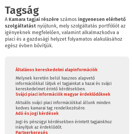
Tagság
A
Kamara tagjai részére
számos
ingyenesen elérhető
szolgáltatást
nyújtunk, mely szolgáltatás portfóliót az
igényeknek megfelelően, valamint alkalmazkodva a
piaci és a gazdasági helyzet folyamatos alakulásához
egész évben bővítjük.
Általános kereskedelmi alapinformációk
Melynek keretén belül hasznos alapvető
információkkal látjuk el tagjainkat a hazai és svájci
kereskedelmet érintő kérdésekben.
Svájci piaci információk magyar érdeklődőknek
Aktuális svájci piaci információkkal állunk minden
kedves kamarai tag rendelkezésére.
Adó és jogi kérdések
Jogi és pénzügyi kérdésekben érintett tagjainkhoz
irányítjuk az érdeklődőt.
Partnerkeresés