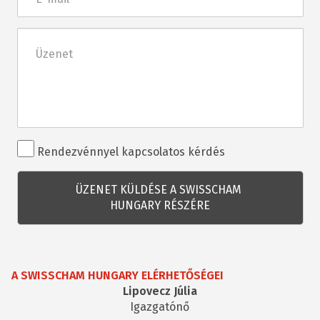
mail
Üzenet
Rendezvénnyel
Rendezvénnyel kapcsolatos kérdés
kapcsolatos
kérdés
A SWISSCHAM HUNGARY ELÉRHETŐSÉGEI
Lipovecz Júlia
Igazgatónő