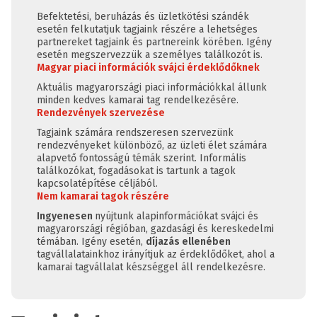
Befektetési, beruházás és üzletkötési szándék
esetén felkutatjuk tagjaink részére a lehetséges
partnereket tagjaink és partnereink körében. Igény
esetén megszervezzük a személyes találkozót is.
Magyar piaci információk svájci érdeklődőknek
Aktuális magyarországi piaci információkkal állunk
minden kedves kamarai tag rendelkezésére.
Rendezvények szervezése
Tagjaink számára rendszeresen szervezünk
rendezvényeket különböző, az üzleti élet számára
alapvető fontosságú témák szerint. Informális
találkozókat, fogadásokat is tartunk a tagok
kapcsolatépítése céljából.
Nem kamarai tagok részére
Ingyenesen
nyújtunk alapinformációkat svájci és
magyarországi régióban, gazdasági és kereskedelmi
témában. Igény esetén,
díjazás ellenében
tagvállalatainkhoz irányítjuk az érdeklődőket, ahol a
kamarai tagvállalat készséggel áll rendelkezésre.