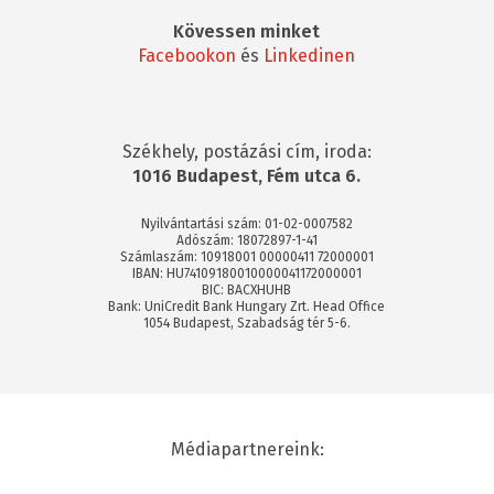
Kövessen minket
Facebookon
és
Linkedinen
Székhely, postázási cím, iroda:
1016 Budapest, Fém utca 6.
Nyilvántartási szám: 01-02-0007582
Adószám: 18072897-1-41
Számlaszám: 10918001 00000411 72000001
IBAN: HU74109180010000041172000001
BIC: BACXHUHB
Bank: UniCredit Bank Hungary Zrt. Head Office
1054 Budapest, Szabadság tér 5-6.
Médiapartnereink: