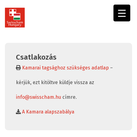
Swisscham
Hungary
Csatlakozás
Kamarai tagsághoz szükséges adatlap
–
kérjük, ezt kitöltve küldje vissza az
info@swisscham.hu
címre.
A Kamara alapszabálya