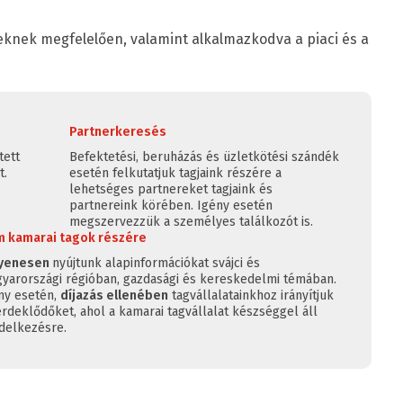
yeknek megfelelően, valamint alkalmazkodva a piaci és a
Partnerkeresés
tett
Befektetési, beruházás és üzletkötési szándék
t.
esetén felkutatjuk tagjaink részére a
lehetséges partnereket tagjaink és
partnereink körében. Igény esetén
megszervezzük a személyes találkozót is.
 kamarai tagok részére
gyenesen
nyújtunk alapinformációkat svájci és
yarországi régióban, gazdasági és kereskedelmi témában.
ny esetén,
díjazás ellenében
tagvállalatainkhoz irányítjuk
érdeklődőket, ahol a kamarai tagvállalat készséggel áll
delkezésre.