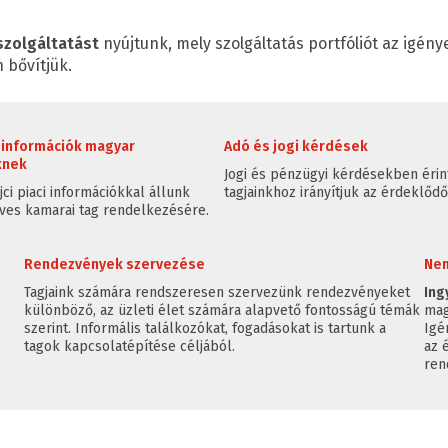
szolgáltatást
nyújtunk, mely szolgáltatás portfóliót az igén
 bővítjük.
i információk magyar
Adó és jogi kérdések
knek
Jogi és pénzügyi kérdésekben érin
jci piaci információkkal állunk
tagjainkhoz irányítjuk az érdeklődő
es kamarai tag rendelkezésére.
Rendezvények szervezése
Nem
Tagjaink számára rendszeresen szervezünk rendezvényeket
In
különböző, az üzleti élet számára alapvető fontosságú témák
mag
szerint. Informális találkozókat, fogadásokat is tartunk a
Igé
tagok kapcsolatépítése céljából.
az 
ren