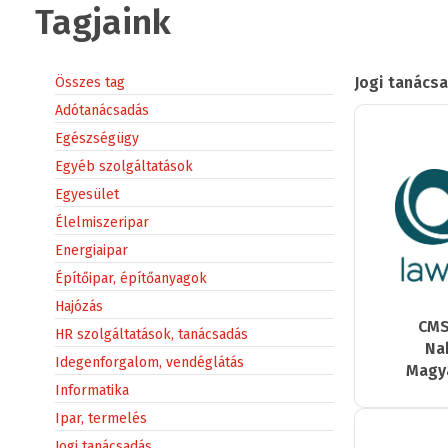
Tagjaink
Jogi tanács
Összes tag
Adótanácsadás
Egészségügy
Egyéb szolgáltatások
Egyesület
Élelmiszeripar
Energiaipar
Építőipar, építőanyagok
Hajózás
CMS
HR szolgáltatások, tanácsadás
Na
Idegenforgalom, vendéglátás
Magya
Informatika
Ipar, termelés
Jogi tanácsadás