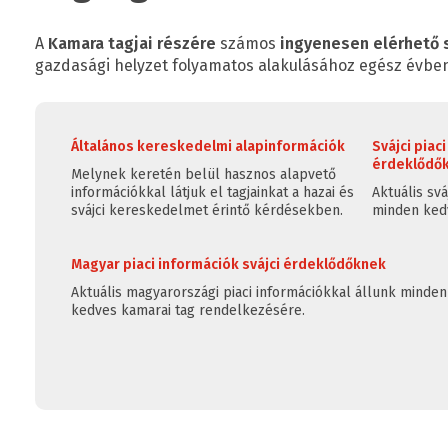
A
Kamara tagjai részére
számos
ingyenesen elérhető 
gazdasági helyzet folyamatos alakulásához egész évben
Általános kereskedelmi alapinformációk
Svájci piac
érdeklődő
Melynek keretén belül hasznos alapvető
információkkal látjuk el tagjainkat a hazai és
Aktuális svá
svájci kereskedelmet érintő kérdésekben.
minden kedv
Magyar piaci információk svájci érdeklődőknek
Aktuális magyarországi piaci információkkal állunk minden
kedves kamarai tag rendelkezésére.