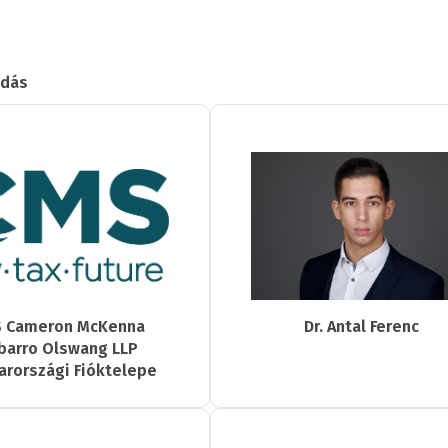
adás
 Cameron McKenna
Dr. Antal Ferenc
barro Olswang LLP
rországi Fióktelepe