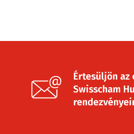
Értesüljön az 
Swisscham Hu
rendezvényeirő