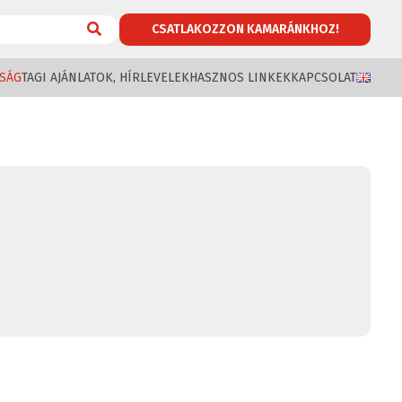
CSATLAKOZZON KAMARÁNKHOZ!
SÁG
TAGI AJÁNLATOK, HÍRLEVELEK
HASZNOS LINKEK
KAPCSOLAT