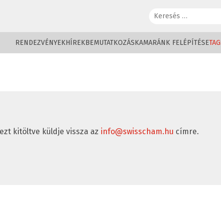
Keresés:
RENDEZVÉNYEK
HÍREK
BEMUTATKOZÁS
KAMARÁNK FELÉPÍTÉSE
TAG
ezt kitöltve küldje vissza az
info@swisscham.hu
címre.