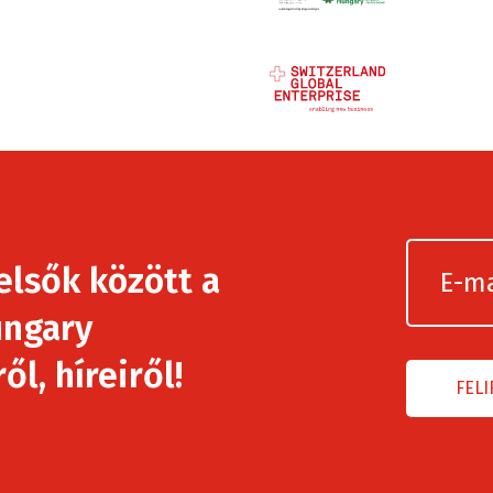
elsők között a
ngary
l, híreiről!