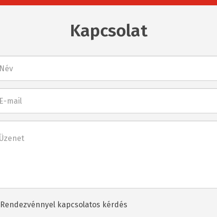
Kapcsolat
l
net
dezvénnyel
Rendezvénnyel kapcsolatos kérdés
csolatos