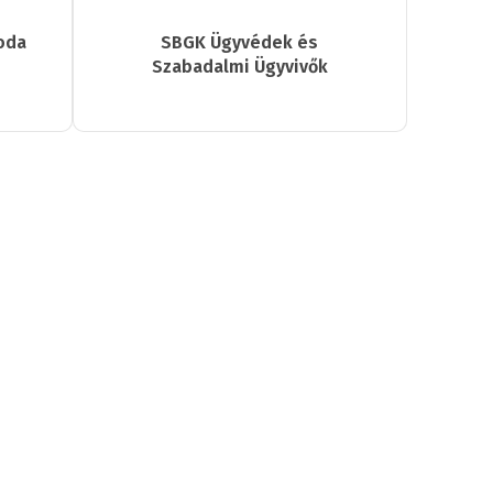
roda
SBGK Ügyvédek és
Szabadalmi Ügyvivők