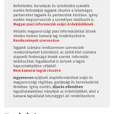
Befektetési, beruházás és üzletkötési szándék
esetén felkutatjuk tagjaink részére a lehetséges
partnereket tagjaink és partnereink körében. Igény
esetén megszervezzük a személyes találkozót is.
Magyar piaci információk svájci érdeklődőknek
Aktuális magyarországi piaci információkkal állunk
minden kedves kamarai tag rendelkezésére.
Rendezvények szervezése
Tagjaink számára rendszeresen szervezünk
rendezvényeket különböző, az üzleti élet számára
alapvető fontosságú témák szerint. Informális
találkozókat, fogadásokat is tartunk a tagok
kapcsolatépítése céljából.
Nem kamarai tagok részére
Ingyenesen
nyújtunk alapinformációkat svájci és
magyarországi régióban, gazdasági és kereskedelmi
témában. Igény esetén,
díjazás ellenében
tagvállalatainkhoz irányítjuk az érdeklődőket, ahol a
kamarai tagvállalat készséggel áll rendelkezésre.