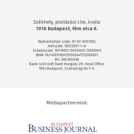
Székhely, postázási cím, iroda:
1016 Budapest, Fém utca 6.
Nyilvántartási szám: 01-02-0007582
Adószám: 18072897-1-41
Számlaszám: 10918001 00000411 72000001
IBAN: HU74109180010000041172000001
BIC: BACXHUHB
Bank: UniCredit Bank Hungary Zrt. Head Office
1054 Budapest, Szabadság tér 5-6.
Médiapartnereink: