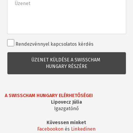
Rendezvénnyel
Rendezvénnyel kapcsolatos kérdés
kapcsolatos
kérdés
A SWISSCHAM HUNGARY ELÉRHETŐSÉGEI
Lipovecz Júlia
Igazgatónő
Kövessen minket
Facebookon
és
Linkedinen