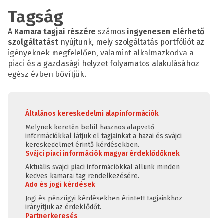
Tagság
A
Kamara tagjai részére
számos
ingyenesen elérhető
szolgáltatást
nyújtunk, mely szolgáltatás portfóliót az
igényeknek megfelelően, valamint alkalmazkodva a
piaci és a gazdasági helyzet folyamatos alakulásához
egész évben bővítjük.
Általános kereskedelmi alapinformációk
Melynek keretén belül hasznos alapvető
információkkal látjuk el tagjainkat a hazai és svájci
kereskedelmet érintő kérdésekben.
Svájci piaci információk magyar érdeklődőknek
Aktuális svájci piaci információkkal állunk minden
kedves kamarai tag rendelkezésére.
Adó és jogi kérdések
Jogi és pénzügyi kérdésekben érintett tagjainkhoz
irányítjuk az érdeklődőt.
Partnerkeresés