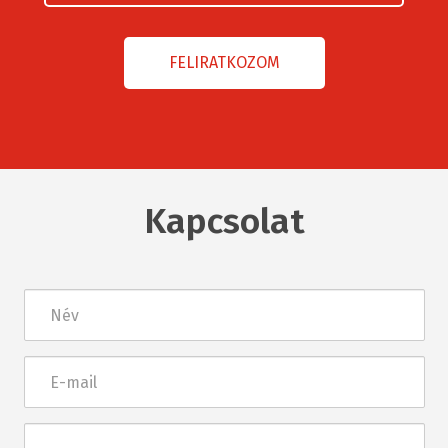
Kapcsolat
Név
E-
mail
Üzenet