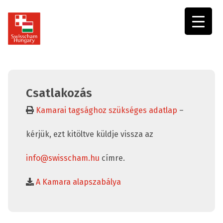
Swisscham
Hungary
Csatlakozás
Kamarai tagsághoz szükséges adatlap
–
kérjük, ezt kitöltve küldje vissza az
info@swisscham.hu
címre.
A Kamara alapszabálya